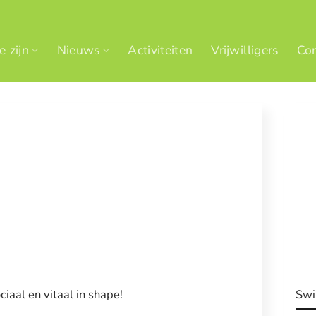
 zijn
Nieuws
Activiteiten
Vrijwilligers
Con
iaal en vitaal in shape!
Swi