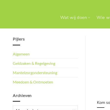
Ga
naar
inhoud
Wat wij doen
Wie we
Pijlers
Algemeen
Geldzaken & Regelgeving
Mantelzorgondersteuning
Meedoen & Ontmoeten
Archieven
Kom soc
Archieven