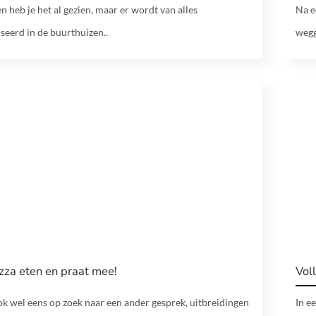
n heb je het al gezien, maar er wordt van alles
Na e
seerd in de buurthuizen..
wegg
zza eten en praat mee!
Vol
ok wel eens op zoek naar een ander gesprek, uitbreidingen
In e