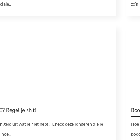
ciale..
zo’n
8? Regel je shit!
Boo
n geld uit wat je niet hebt! Check deze jongeren die je
Hoe 
 hoe..
bood