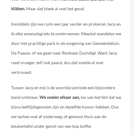
klikken.
Maar dat bleek al snel het geval.
Inmiddels zijn we ruim een jaar verder en proberen Jacq en
ik elke woensdag iets te ondernemen. Meestal wandelen we
door het prachtige park in de omgeving van Gemeentehuis
De Paauw, of we gaan naar Renbaan Duindigt. Want Jacq
reed vroeger zelf ook paard, dus dat voelde al snel
vertrouwd.
Tussen Jacq en mij is de voorbije periode een bijzondere
band ontstaan.
We voelen elkaar aan,
los van het feit dat we
bijna leeftijdsgenoten zijn en dezelfde humor hebben. Dus
we lachen wat af onderweg, of gewoon thuis aan de
keukentafel onder genot van een kop koffie.