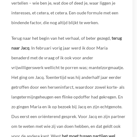
vertellen – wie ben je, wat doe of deed je, waar liggen je
interesses, et cetera, et cetera. Een oude formule met een
bindende factor, die nog altijd blijkt te werken.
Terug naar het begin van het verhaal, of beter gezegd,
terug
naar Jacq
. In februari vorig jaar werd ik door Maria
benaderd met de vraag of ik ook voor ander
vrijwilligerswerk wellicht te porren was; mantelzorgmaatje.
Het ging om Jacq. Toentertijd was hij anderhalf jaar eerder
getroffen door een herseninfarct, waardoor zowel korte- als
langetermijngeheugen een flinke opdoffer had gekregen. En
zo gingen Maria en ik op bezoek bij Jacq en zijn echtgenote.
Dus eerst een oriënterend gesprek. Voor Jacq en zijn partner
om te weten met wie zij van doen hebben, en dat geldt ook
voor de andere kant. Want
het moet tussen partijen wel