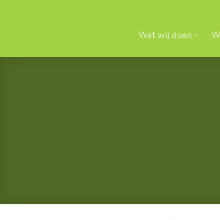
Ga
naar
inhoud
Wat wij doen
Wi