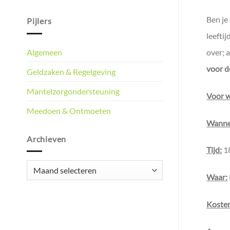
Ben je
Pijlers
leefti
Algemeen
over; 
voor d
Geldzaken & Regelgeving
Mantelzorgondersteuning
Voor w
Meedoen & Ontmoeten
Wanne
Archieven
Tijd:
18
Archieven
Waar:
Koste