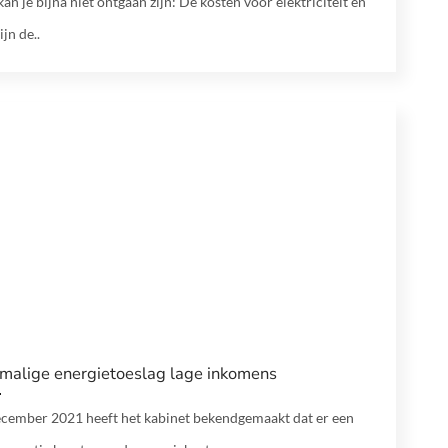
kan je bijna niet ontgaan zijn: De kosten voor elektriciteit en
ijn de..
malige energietoeslag lage inkomens
ecember 2021 heeft het kabinet bekendgemaakt dat er een