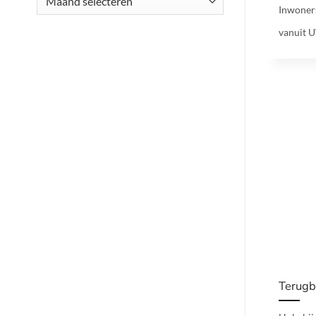
Inwoners
vanuit 
Terugb