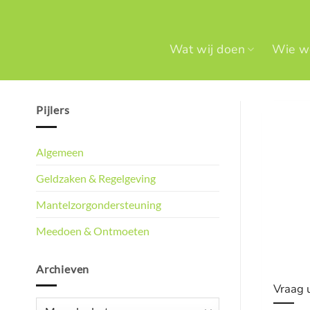
Ga
naar
inhoud
Wat wij doen
Wie we
Pijlers
Algemeen
Geldzaken & Regelgeving
Mantelzorgondersteuning
Meedoen & Ontmoeten
Archieven
Vraag 
Archieven