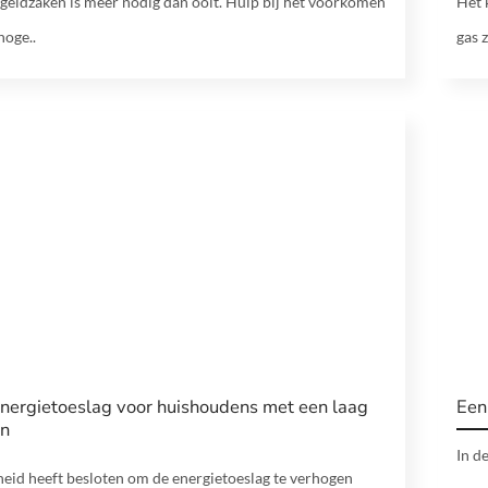
 geldzaken is meer nodig dan ooit. Hulp bij het voorkomen
Het 
hoge..
gas z
energietoeslag voor huishoudens met een laag
Een
en
In d
eid heeft besloten om de energietoeslag te verhogen