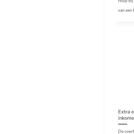
Hulp bij
van een 
Extra 
inkom
De overh