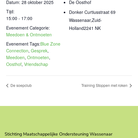
Datum:
28 oktober 2025
De Oosthof
Tijd:
Donker Curtiusstraat 69
15:00 - 17:00
Wassenaar
,
Zuid-
Evenement Categorie:
Holland
2241 NK
Meedoen & Ontmoeten
Evenement Tags:
Blue Zone
Connection
,
Gesprek
,
Meedoen
,
Ontmoeten
,
Oosthof
,
Vriendschap
De soepclub
Training Stoppen met roken
Stichting Maatschappelijke Ondersteuning Wassenaar