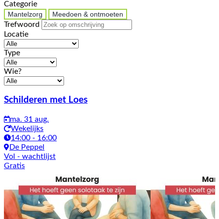
Categorie
Mantelzorg
Meedoen & ontmoeten
Trefwoord
Locatie
Type
Wie?
Activiteiten
Schilderen met Loes
ma. 31 aug.
Wekelijks
14:00 - 16:00
De Peppel
Vol
- wachtlijst
Gratis