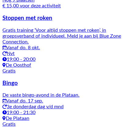
Nog 9 plaatsen
€ 15,00 voor deze activiteit
Stoppen met roken
Gratis training ‘Voor altijd stoppen met roken’, in
groepsverband of individueel. Meld je aan bij Blue Zone
Connection.
Vanaf do. 8 okt.
Nvt
19:00 - 20:00
De Oosthof
Gratis
Bingo
De vaste bingo-avond in de Plataan.
Vanaf do. 17 sep.
3e donderdag dag v/d mnd
19:00 - 21:30
De Plataan
Gratis