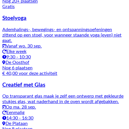
Nog 20+ plaatsen
Gratis
Stoelyoga
Ademhalings-, bewegings- en ontspanningsoefeningen
zittend op een stoel, voor wanneer staande yoga (even) niet
gaat.
Vanaf wo. 30 sep.
Elke week
9:30 - 10:30
De Oosthof
Nog 6 plaatsen
€ 40,00 voor deze activiteit
Creatief met Glas
Op transparant glas maak je zelf een ontwerp met gekleurde
stukjes glas, wat naderhand in de oven wordt afgebakken.
Op ma. 28 sep.
Eenmalig
14:30 - 16:30
De Plataan