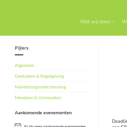
Ga
naar
inhoud
Wat wij doen
Wi
Pijlers
Algemeen
Geldzaken & Regelgeving
Mantelzorgondersteuning
Meedoen & Ontmoeten
Aankomende evenementen
Deadli
Er zijn geen aankomende evenementen.