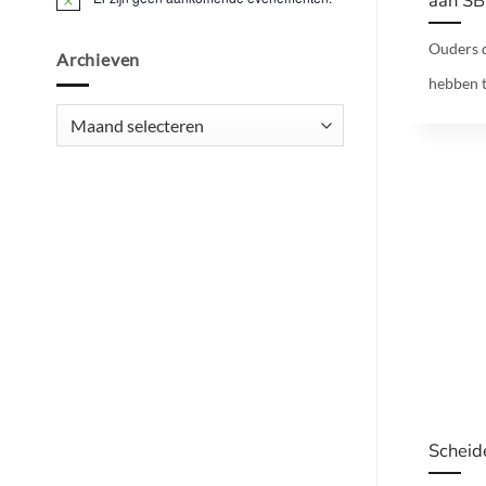
aan SB
Bericht
Ouders d
Archieven
hebben to
Archieven
Scheid