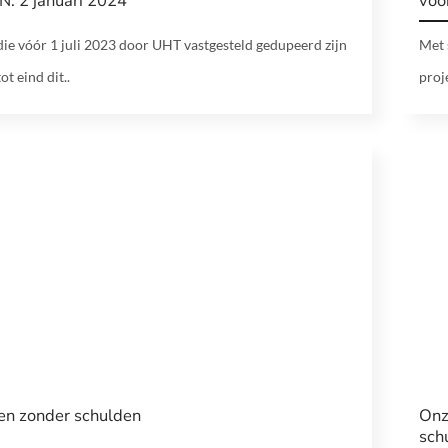
N: 2 januari 2024
voor
ie vóór 1 juli 2023 door UHT vastgesteld gedupeerd zijn
Met 
t eind dit..
proj
en zonder schulden
Onz
sch