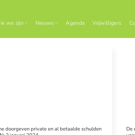
e we zijn
Nieuws
Agenda
Vrijwilligers
Co
ne doorgeven private en al betaalde schulden
De 