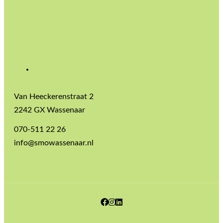
Van Heeckerenstraat 2
2242 GX Wassenaar
070-511 22 26
info@smowassenaar.nl
Facebook
Instagram
LinkedIn