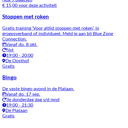
Nog 9 plaatsen
€ 15,00 voor deze activiteit
Stoppen met roken
Gratis training ‘Voor altijd stoppen met roken’, in
groepsverband of individueel. Meld je aan bij Blue Zone
Connection.
Vanaf do. 8 okt.
Nvt
19:00 - 20:00
De Oosthof
Gratis
Bingo
De vaste bingo-avond in de Plataan.
Vanaf do. 17 sep.
3e donderdag dag v/d mnd
19:00 - 21:30
De Plataan
Gratis