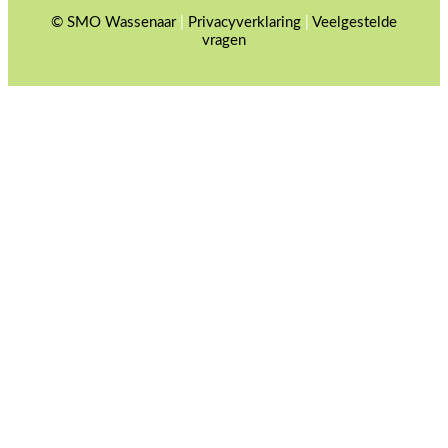
© SMO Wassenaar
|
Privacyverklaring
|
Veelgestelde
vragen