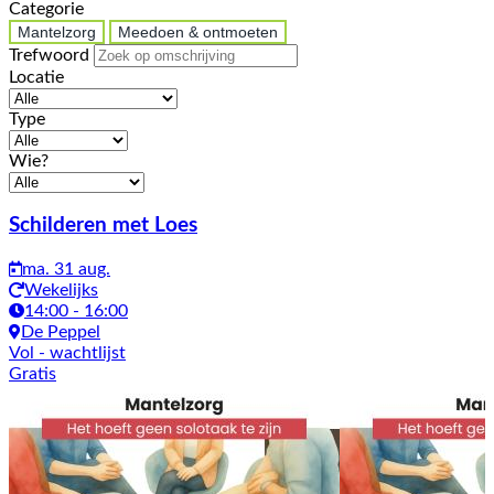
Categorie
Mantelzorg
Meedoen & ontmoeten
Trefwoord
Locatie
Type
Wie?
Activiteiten
Schilderen met Loes
ma. 31 aug.
Wekelijks
14:00 - 16:00
De Peppel
Vol
- wachtlijst
Gratis