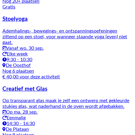
Nog 20+ plaatsen
Gratis
Stoelyoga
Ademhalings-, bewegings- en ontspanningsoefeningen
zittend op een stoel, voor wanneer staande yoga (even) niet
gaat.
Vanaf wo. 30 sep.
Elke week
9:30 - 10:30
De Oosthof
Nog 6 plaatsen
€ 40,00 voor deze activiteit
Creatief met Glas
Op transparant glas maak je zelf een ontwerp met gekleurde
stukjes glas, wat naderhand in de oven wordt afgebakken.
Op ma. 28 sep.
Eenmalig
14:30 - 16:30
De Plataan