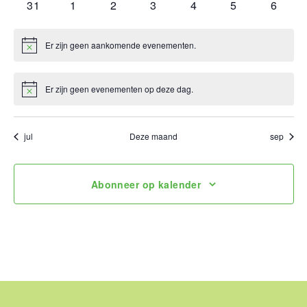
0
0
0
0
0
0
0
31
1
2
3
4
5
6
evenementen
evenementen
evenementen
evenementen
evenementen
evenementen
evene
Er zijn geen aankomende evenementen.
Bericht
Er zijn geen evenementen op deze dag.
Bericht
jul
Deze maand
sep
Abonneer op kalender