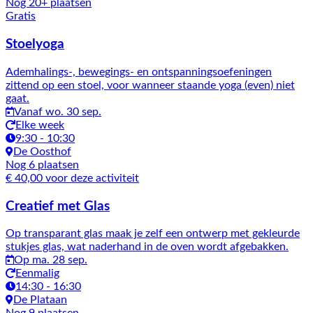
Nog 20+ plaatsen
Gratis
Stoelyoga
Ademhalings-, bewegings- en ontspanningsoefeningen
zittend op een stoel, voor wanneer staande yoga (even) niet
gaat.
Vanaf wo. 30 sep.
Elke week
9:30 - 10:30
De Oosthof
Nog 6 plaatsen
€ 40,00 voor deze activiteit
Creatief met Glas
Op transparant glas maak je zelf een ontwerp met gekleurde
stukjes glas, wat naderhand in de oven wordt afgebakken.
Op ma. 28 sep.
Eenmalig
14:30 - 16:30
De Plataan