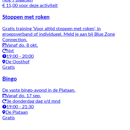
Nog 9 plaatsen
€ 15,00 voor deze activiteit
Stoppen met roken
Gratis training ‘Voor altijd stoppen met roken’, in
groepsverband of individueel. Meld je aan bij Blue Zone
Connection.
Vanaf do. 8 okt.
Nvt
19:00 - 20:00
De Oosthof
Gratis
Bingo
De vaste bingo-avond in de Plataan.
Vanaf do. 17 sep.
3e donderdag dag v/d mnd
19:00 - 21:30
De Plataan
Gratis