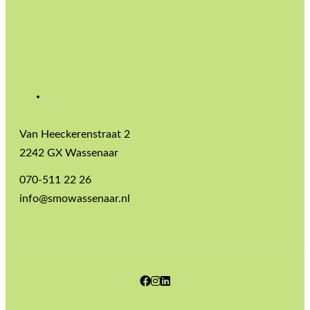
Van Heeckerenstraat 2
2242 GX Wassenaar
070-511 22 26
info@smowassenaar.nl
Facebook
Instagram
LinkedIn