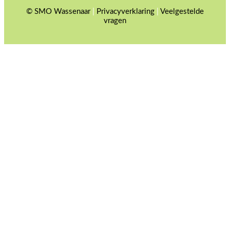
© SMO Wassenaar
|
Privacyverklaring
|
Veelgestelde
vragen