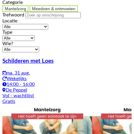
Categorie
Mantelzorg
Meedoen & ontmoeten
Trefwoord
Locatie
Type
Wie?
Activiteiten
Schilderen met Loes
ma. 31 aug.
Wekelijks
14:00 - 16:00
De Peppel
Vol
- wachtlijst
Gratis