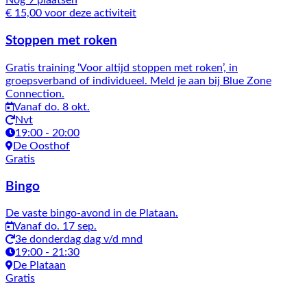
Nog 9 plaatsen
€ 15,00 voor deze activiteit
Stoppen met roken
Gratis training ‘Voor altijd stoppen met roken’, in
groepsverband of individueel. Meld je aan bij Blue Zone
Connection.
Vanaf do. 8 okt.
Nvt
19:00 - 20:00
De Oosthof
Gratis
Bingo
De vaste bingo-avond in de Plataan.
Vanaf do. 17 sep.
3e donderdag dag v/d mnd
19:00 - 21:30
De Plataan
Gratis