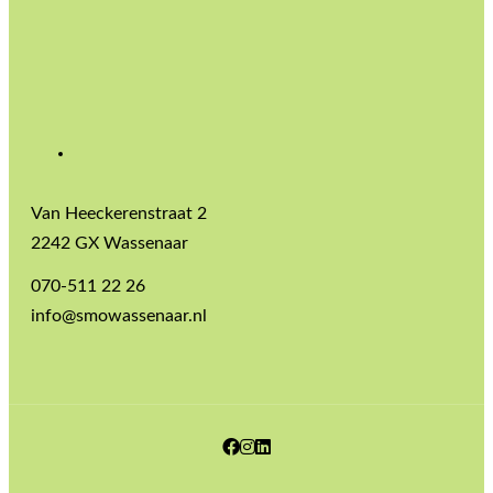
Van Heeckerenstraat 2
2242 GX Wassenaar
070-511 22 26
info@smowassenaar.nl
Facebook
Instagram
LinkedIn