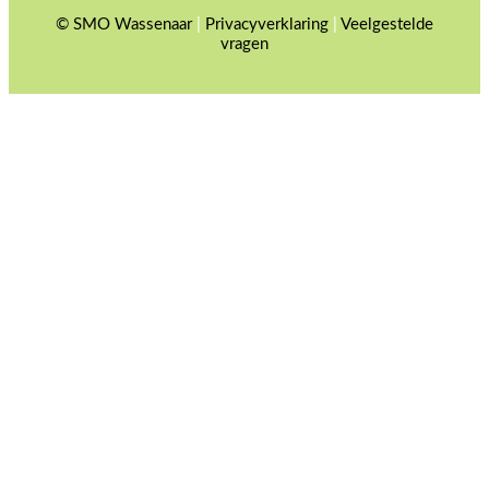
© SMO Wassenaar
|
Privacyverklaring
|
Veelgestelde
vragen