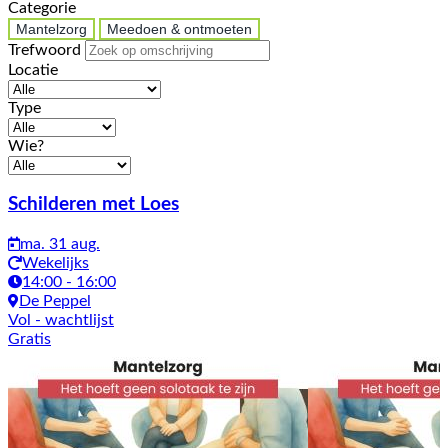
Categorie
Mantelzorg
Meedoen & ontmoeten
Trefwoord
Locatie
Type
Wie?
Activiteiten
Schilderen met Loes
ma. 31 aug.
Wekelijks
14:00 - 16:00
De Peppel
Vol
- wachtlijst
Gratis