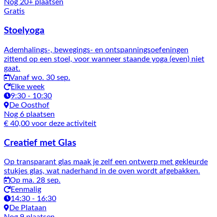
Nog 20+ plaatsen
Gratis
Stoelyoga
Ademhalings-, bewegings- en ontspanningsoefeningen
zittend op een stoel, voor wanneer staande yoga (even) niet
gaat.
Vanaf wo. 30 sep.
Elke week
9:30 - 10:30
De Oosthof
Nog 6 plaatsen
€ 40,00 voor deze activiteit
Creatief met Glas
Op transparant glas maak je zelf een ontwerp met gekleurde
stukjes glas, wat naderhand in de oven wordt afgebakken.
Op ma. 28 sep.
Eenmalig
14:30 - 16:30
De Plataan