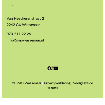
Van Heeckerenstraat 2
2242 GX Wassenaar
070-511 22 26
info@smowassenaar.nl
Facebook
Instagram
LinkedIn
© SMO Wassenaar
|
Privacyverklaring
|
Veelgestelde
vragen