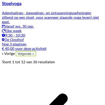
Stoelyoga
Ademhalings-, bewegings- en ontspanningsoefeningen
zittend op een stoel, voor wanneer staande yoga (even) niet
gaat.
Vanaf wo. 30 sep.
Elke week
9:30 - 10:30
De Oosthof
Nog 3 plaatsen
€ 40,00 voor deze activiteit
« Vorige
Volgende »
Toont
1
tot
12
van
36
resultaten