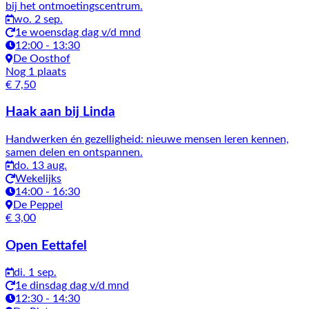
bij het ontmoetingscentrum.
wo. 2 sep.
1e woensdag dag v/d mnd
12:00 - 13:30
De Oosthof
Nog 1 plaats
€ 7,50
Haak aan bij Linda
Handwerken én gezelligheid: nieuwe mensen leren kennen,
samen delen en ontspannen.
do. 13 aug.
Wekelijks
14:00 - 16:30
De Peppel
€ 3,00
Open Eettafel
di. 1 sep.
1e dinsdag dag v/d mnd
12:30 - 14:30