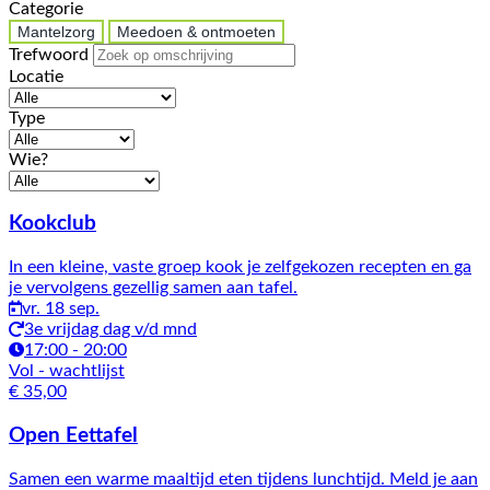
Categorie
Mantelzorg
Meedoen & ontmoeten
Trefwoord
Locatie
Type
Wie?
Activiteiten
Kookclub
In een kleine, vaste groep kook je zelfgekozen recepten en ga
je vervolgens gezellig samen aan tafel.
vr. 18 sep.
3e vrijdag dag v/d mnd
17:00 - 20:00
Vol
- wachtlijst
€ 35,00
Open Eettafel
Samen een warme maaltijd eten tijdens lunchtijd. Meld je aan