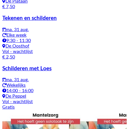
De Plataan
€ 7,50
Tekenen en schilderen
ma. 31 aug.
Elke week
9:30 - 11:30
De Oosthof
Vol
- wachtlijst
€ 2,50
Schilderen met Loes
ma. 31 aug.
Wekelijks
14:00 - 16:00
De Peppel
Vol
- wachtlijst
Gratis