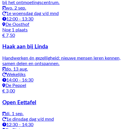
bij het ontmoetingscentrum.
wo. 2 sep.
1e woensdag dag v/d mnd
12:00 - 13:30
De Oosthof
Nog 1 plaats
€ 7,50
Haak aan bij Linda
Handwerken én gezelligheid: nieuwe mensen leren kennen,
samen delen en ontspannen.
do. 13 aug.
Wekelijks
14:00 - 16:30
De Peppel
€ 3,00
Open Eettafel
di. 1 sep.
1e dinsdag dag v/d mnd
12:30 - 14:30