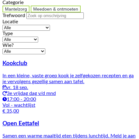
Categorie
Mantelzorg
Meedoen & ontmoeten
Trefwoord
Locatie
Type
Wie?
Activiteiten
Kookclub
In een kleine, vaste groep kook je zelfgekozen recepten en ga
je vervolgens gezellig samen aan tafel.
vr. 18 sep.
3e vrijdag dag v/d mnd
17:00 - 20:00
Vol
- wachtlijst
€ 35,00
Open Eettafel
Samen een warme maaltijd eten tijdens lunchtijd. Meld je aan