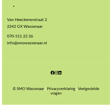
Van Heeckerenstraat 2
2242 GX Wassenaar
070-511 22 26
info@smowassenaar.nl
Facebook
Instagram
LinkedIn
© SMO Wassenaar
|
Privacyverklaring
|
Veelgestelde
vragen