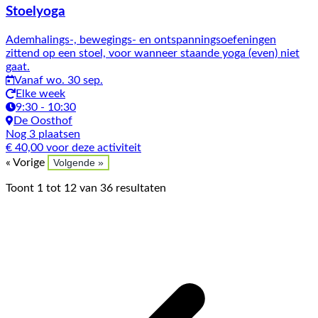
Stoelyoga
Ademhalings-, bewegings- en ontspanningsoefeningen
zittend op een stoel, voor wanneer staande yoga (even) niet
gaat.
Vanaf wo. 30 sep.
Elke week
9:30 - 10:30
De Oosthof
Nog 3 plaatsen
€ 40,00 voor deze activiteit
« Vorige
Volgende »
Toont
1
tot
12
van
36
resultaten