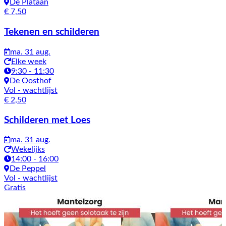
De Plataan
€ 7,50
Tekenen en schilderen
ma. 31 aug.
Elke week
9:30 - 11:30
De Oosthof
Vol
- wachtlijst
€ 2,50
Schilderen met Loes
ma. 31 aug.
Wekelijks
14:00 - 16:00
De Peppel
Vol
- wachtlijst
Gratis