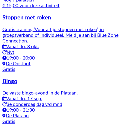
Nog 9 plaatsen
€ 15,00 voor deze activiteit
Stoppen met roken
Gratis training ‘Voor altijd stoppen met roken’, in
groepsverband of individueel. Meld je aan bij Blue Zone
Connection.
Vanaf do. 8 okt.
Nvt
19:00 - 20:00
De Oosthof
Gratis
Bingo
De vaste bingo-avond in de Plataan.
Vanaf do. 17 sep.
3e donderdag dag v/d mnd
19:00 - 21:30
De Plataan
Gratis