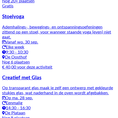
Nog 20+ plaatsen
Gratis
Stoelyoga
Ademhalings-, bewegings- en ontspanningsoefeningen
zittend op een stoel, voor wanneer staande yoga (even) niet
gaat.
Vanaf wo. 30 sep.
Elke week
9:30 - 10:30
De Oosthof
Nog 6 plaatsen
€ 40,00 voor deze activiteit
Creatief met Glas
Op transparant glas maak je zelf een ontwerp met gekleurde
stukjes glas, wat naderhand in de oven wordt afgebakken.
Op ma. 28 sep.
Eenmalig
14:30 - 16:30
De Plataan