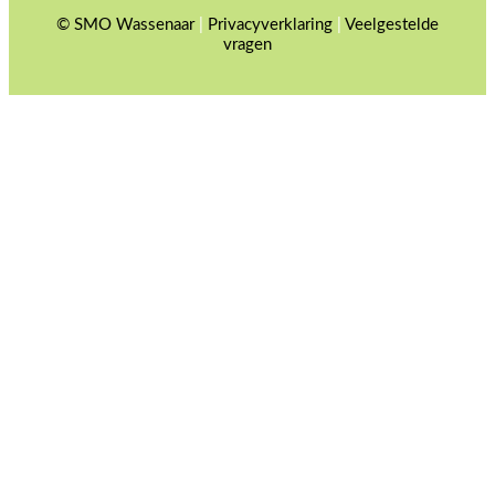
© SMO Wassenaar
|
Privacyverklaring
|
Veelgestelde
vragen