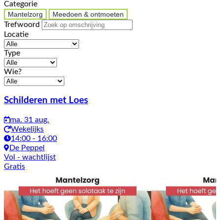
Categorie
Mantelzorg
Meedoen & ontmoeten
Trefwoord
Locatie
Type
Wie?
Activiteiten
Schilderen met Loes
ma. 31 aug.
Wekelijks
14:00 - 16:00
De Peppel
Vol
- wachtlijst
Gratis