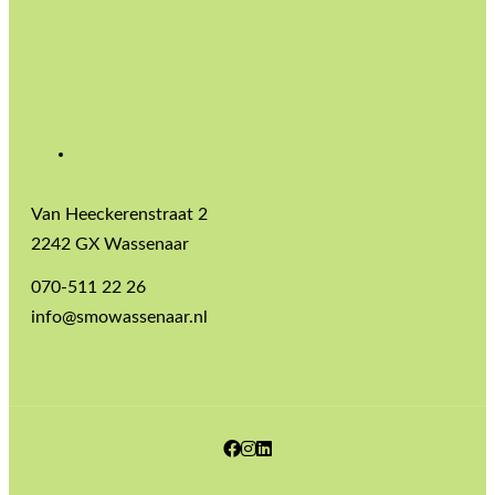
Van Heeckerenstraat 2
2242 GX Wassenaar
070-511 22 26
info@smowassenaar.nl
Facebook
Instagram
LinkedIn