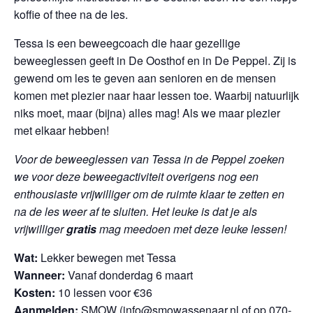
koffie of thee na de les.
Tessa is een beweegcoach die haar gezellige
beweeglessen geeft in De Oosthof en in De Peppel. Zij is
gewend om les te geven aan senioren en de mensen
komen met plezier naar haar lessen toe. Waarbij natuurlijk
niks moet, maar (bijna) alles mag! Als we maar plezier
met elkaar hebben!
Voor de beweeglessen van Tessa in de Peppel zoeken
we voor deze beweegactiviteit overigens nog een
enthousiaste vrijwilliger om de ruimte klaar te zetten en
na de les weer af te sluiten. Het leuke is dat je als
vrijwilliger
gratis
mag meedoen met deze leuke lessen!
Wat:
Lekker bewegen met Tessa
Wanneer:
V
anaf donderdag 6 maart
Kosten:
10 lessen voor €36
Aanmelden:
SMOW (info@smowassenaar.nl of op 070-