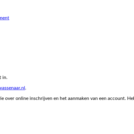
ement
 in.
assenaar.nl
.
ie over online inschrijven en het aanmaken van een account. Heb