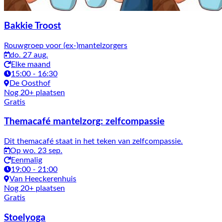
Bakkie Troost
Rouwgroep voor (ex-)mantelzorgers
do. 27 aug.
Elke maand
15:00 - 16:30
De Oosthof
Nog 20+ plaatsen
Gratis
Themacafé mantelzorg: zelfcompassie
Dit themacafé staat in het teken van zelfcompassie.
Op wo. 23 sep.
Eenmalig
19:00 - 21:00
Van Heeckerenhuis
Nog 20+ plaatsen
Gratis
Stoelyoga