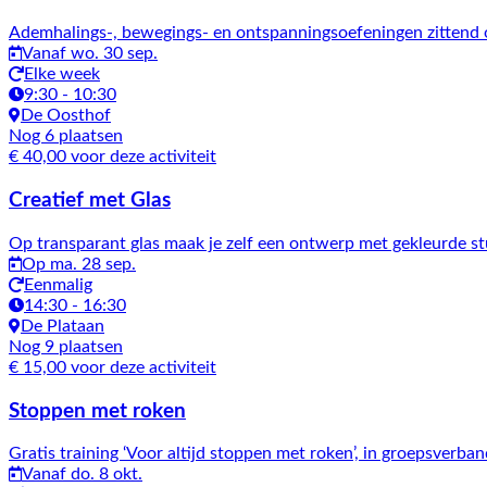
Ademhalings-, bewegings- en ontspanningsoefeningen zittend o
Vanaf wo. 30 sep.
Elke week
9:30 - 10:30
De Oosthof
Nog 6 plaatsen
€ 40,00 voor deze activiteit
Creatief met Glas
Op transparant glas maak je zelf een ontwerp met gekleurde s
Op ma. 28 sep.
Eenmalig
14:30 - 16:30
De Plataan
Nog 9 plaatsen
€ 15,00 voor deze activiteit
Stoppen met roken
Gratis training ‘Voor altijd stoppen met roken’, in groepsverba
Vanaf do. 8 okt.