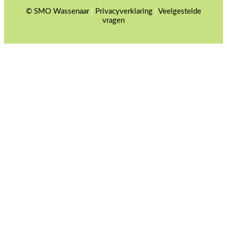
© SMO Wassenaar
|
Privacyverklaring
|
Veelgestelde
vragen