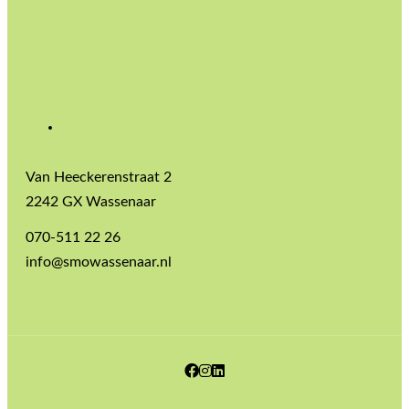
Van Heeckerenstraat 2
2242 GX Wassenaar
070-511 22 26
info@smowassenaar.nl
Facebook
Instagram
LinkedIn