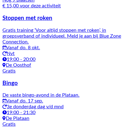
Nog 9 plaatsen
€ 15,00 voor deze activiteit
Stoppen met roken
Gratis training ‘Voor altijd stoppen met roken’, in
groepsverband of individueel. Meld je aan bij Blue Zone
Connection.
Vanaf do. 8 okt.
Nvt
19:00 - 20:00
De Oosthof
Gratis
Bingo
De vaste bingo-avond in de Plataan.
Vanaf do. 17 sep.
3e donderdag dag v/d mnd
19:00 - 21:30
De Plataan
Gratis