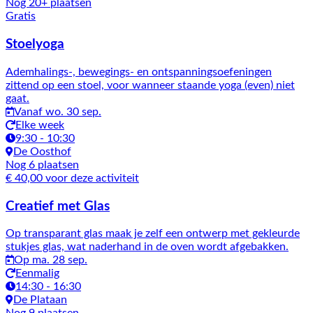
Nog 20+ plaatsen
Gratis
Stoelyoga
Ademhalings-, bewegings- en ontspanningsoefeningen
zittend op een stoel, voor wanneer staande yoga (even) niet
gaat.
Vanaf wo. 30 sep.
Elke week
9:30 - 10:30
De Oosthof
Nog 6 plaatsen
€ 40,00 voor deze activiteit
Creatief met Glas
Op transparant glas maak je zelf een ontwerp met gekleurde
stukjes glas, wat naderhand in de oven wordt afgebakken.
Op ma. 28 sep.
Eenmalig
14:30 - 16:30
De Plataan