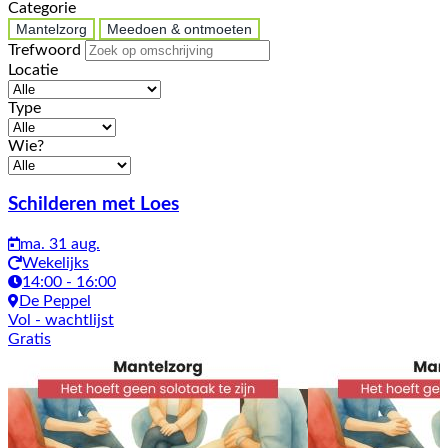
Categorie
Mantelzorg
Meedoen & ontmoeten
Trefwoord
Locatie
Type
Wie?
Activiteiten
Schilderen met Loes
ma. 31 aug.
Wekelijks
14:00 - 16:00
De Peppel
Vol
- wachtlijst
Gratis