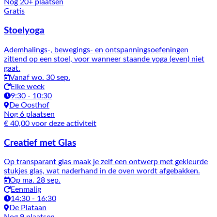
Nog 20+ plaatsen
Gratis
Stoelyoga
Ademhalings-, bewegings- en ontspanningsoefeningen
zittend op een stoel, voor wanneer staande yoga (even) niet
gaat.
Vanaf wo. 30 sep.
Elke week
9:30 - 10:30
De Oosthof
Nog 6 plaatsen
€ 40,00 voor deze activiteit
Creatief met Glas
Op transparant glas maak je zelf een ontwerp met gekleurde
stukjes glas, wat naderhand in de oven wordt afgebakken.
Op ma. 28 sep.
Eenmalig
14:30 - 16:30
De Plataan