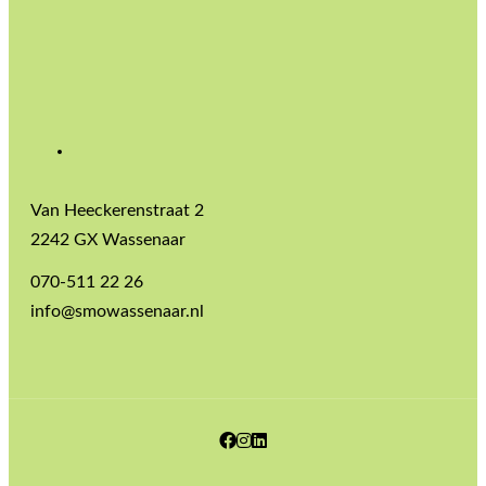
Van Heeckerenstraat 2
2242 GX Wassenaar
070-511 22 26
info@smowassenaar.nl
Facebook
Instagram
LinkedIn