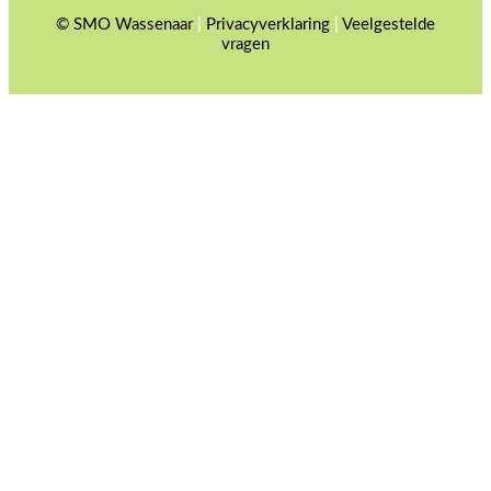
© SMO Wassenaar
|
Privacyverklaring
|
Veelgestelde
vragen