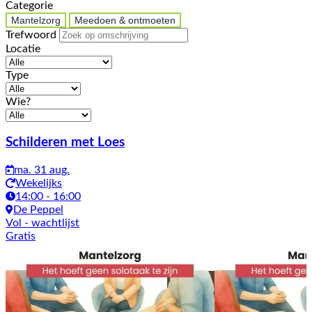
Categorie
Mantelzorg
Meedoen & ontmoeten
Trefwoord
Locatie
Type
Wie?
Activiteiten
Schilderen met Loes
ma. 31 aug.
Wekelijks
14:00 - 16:00
De Peppel
Vol
- wachtlijst
Gratis