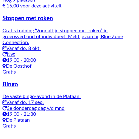
Nog 9 plaatsen
€ 15,00 voor deze activiteit
Stoppen met roken
Gratis training ‘Voor altijd stoppen met roken’, in
groepsverband of individueel. Meld je aan bij Blue Zone
Connection.
Vanaf do. 8 okt.
Nvt
19:00 - 20:00
De Oosthof
Gratis
Bingo
De vaste bingo-avond in de Plataan.
Vanaf do. 17 sep.
3e donderdag dag v/d mnd
19:00 - 21:30
De Plataan
Gratis