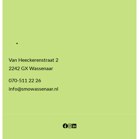
Van Heeckerenstraat 2
2242 GX Wassenaar
070-511 22 26
info@smowassenaar.nl
Facebook
Instagram
LinkedIn