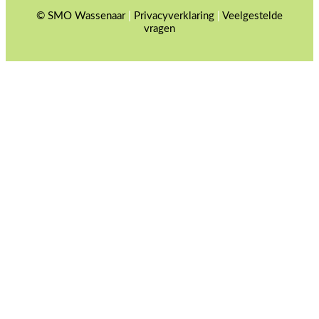
© SMO Wassenaar
|
Privacyverklaring
|
Veelgestelde
vragen