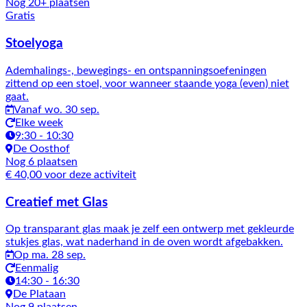
Nog 20+ plaatsen
Gratis
Stoelyoga
Ademhalings-, bewegings- en ontspanningsoefeningen
zittend op een stoel, voor wanneer staande yoga (even) niet
gaat.
Vanaf wo. 30 sep.
Elke week
9:30 - 10:30
De Oosthof
Nog 6 plaatsen
€ 40,00 voor deze activiteit
Creatief met Glas
Op transparant glas maak je zelf een ontwerp met gekleurde
stukjes glas, wat naderhand in de oven wordt afgebakken.
Op ma. 28 sep.
Eenmalig
14:30 - 16:30
De Plataan