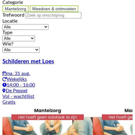
Categorie
Mantelzorg
Meedoen & ontmoeten
Trefwoord
Locatie
Type
Wie?
Activiteiten
Schilderen met Loes
ma. 31 aug.
Wekelijks
14:00 - 16:00
De Peppel
Vol
- wachtlijst
Gratis