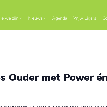
e we zijn
Nieuws
Agenda
Vrijwilligers
Co
es Ouder met Power én
 super belangrijk is om te blijven bewegen. Vooral op oude