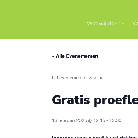
Ga
naar
inhoud
Wat wij doen
Wi
« Alle Evenementen
Dit evenement is voorbij.
Gratis proefl
13 februari 2025 @ 12:15
-
13:00
Iedereen weet eigenlijk wel dat het