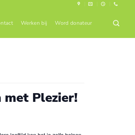
ntact
Werken bij
Word donateur
 met Plezier!
re leeftijd kan het je zelfs helpen