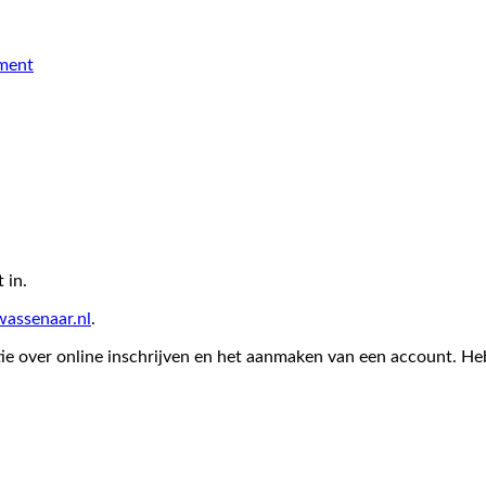
ement
 in.
assenaar.nl
.
ie over online inschrijven en het aanmaken van een account. Heb