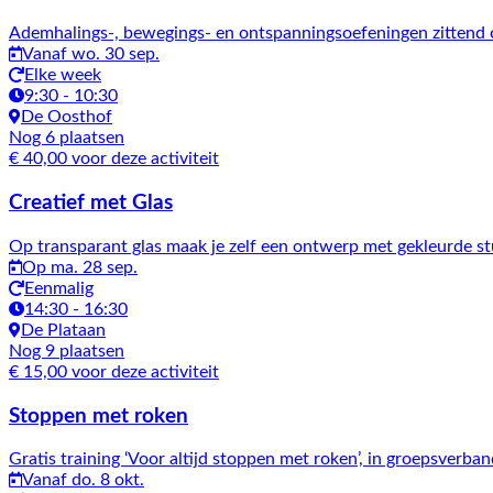
Ademhalings-, bewegings- en ontspanningsoefeningen zittend o
Vanaf wo. 30 sep.
Elke week
9:30 - 10:30
De Oosthof
Nog 6 plaatsen
€ 40,00 voor deze activiteit
Creatief met Glas
Op transparant glas maak je zelf een ontwerp met gekleurde s
Op ma. 28 sep.
Eenmalig
14:30 - 16:30
De Plataan
Nog 9 plaatsen
€ 15,00 voor deze activiteit
Stoppen met roken
Gratis training ‘Voor altijd stoppen met roken’, in groepsverba
Vanaf do. 8 okt.