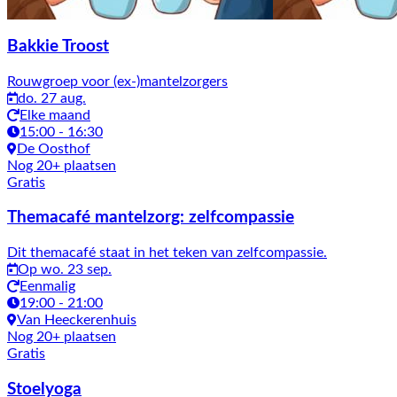
Bakkie Troost
Rouwgroep voor (ex-)mantelzorgers
do. 27 aug.
Elke maand
15:00 - 16:30
De Oosthof
Nog 20+ plaatsen
Gratis
Themacafé mantelzorg: zelfcompassie
Dit themacafé staat in het teken van zelfcompassie.
Op wo. 23 sep.
Eenmalig
19:00 - 21:00
Van Heeckerenhuis
Nog 20+ plaatsen
Gratis
Stoelyoga