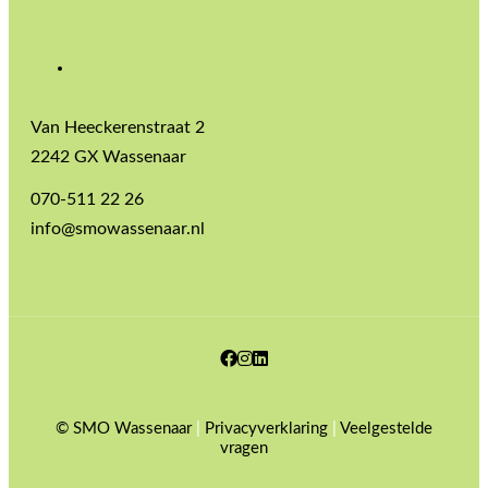
Van Heeckerenstraat 2
2242 GX Wassenaar
070-511 22 26
info@smowassenaar.nl
Facebook
Instagram
LinkedIn
© SMO Wassenaar
|
Privacyverklaring
|
Veelgestelde
vragen