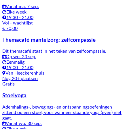
Vanaf ma. 7 sep.
Elke week
19:30 - 21:00
Vol
- wachtlijst
€ 70,00
Themacafé mantelzorg: zelfcompassie
Dit themacafé staat in het teken van zelfcompassie.
Op wo. 23 sep.
Eenmalig
19:00 - 21:00
Van Heeckerenhuis
Nog 20+ plaatsen
Gratis
Stoelyoga
Ademhalings-, bewegings- en ontspanningsoefeningen
zittend op een stoel, voor wanneer staande yoga (even) niet
gaat.
Vanaf wo. 30 sep.
Elke week