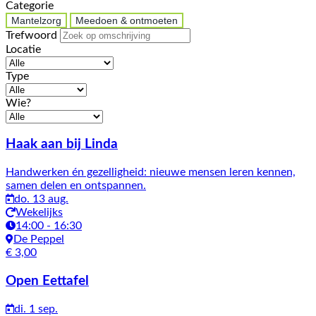
Categorie
Mantelzorg
Meedoen & ontmoeten
Trefwoord
Locatie
Type
Wie?
Activiteiten
Haak aan bij Linda
Handwerken én gezelligheid: nieuwe mensen leren kennen,
samen delen en ontspannen.
do. 13 aug.
Wekelijks
14:00 - 16:30
De Peppel
€ 3,00
Open Eettafel
di. 1 sep.