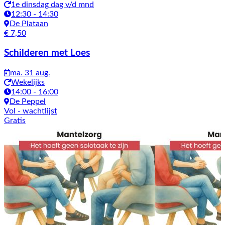
1e dinsdag dag v/d mnd
12:30 - 14:30
De Plataan
€ 7,50
Schilderen met Loes
ma. 31 aug.
Wekelijks
14:00 - 16:00
De Peppel
Vol
- wachtlijst
Gratis