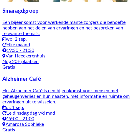
Smaragdgroep
Een bijeenkomst voor werkende mantelzorgers die behoefte
hebben aan het delen van ervaringen en het bespreken van
relevante thema's.
wo. 2 sep.
Elke maand
19:30 - 21:30
Van Heeckerenhuis
Nog 20+ plaatsen
Gratis
Alzheimer Café
Het Alzheimer Café is een bijeenkomst voor mensen met
geheugenverlies en hun naasten, met informatie en ruimte om
ervaringen uit te wisselen.
di. 1 sep.
1e dinsdag dag v/d mnd
19:00 - 21:00
Amarosa Sophieke
Gratis