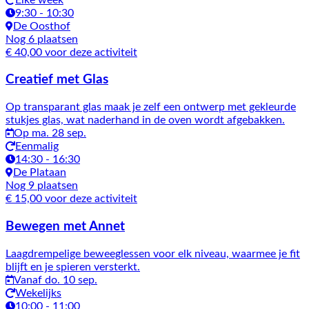
9:30 - 10:30
De Oosthof
Nog 6 plaatsen
€ 40,00 voor deze activiteit
Creatief met Glas
Op transparant glas maak je zelf een ontwerp met gekleurde
stukjes glas, wat naderhand in de oven wordt afgebakken.
Op ma. 28 sep.
Eenmalig
14:30 - 16:30
De Plataan
Nog 9 plaatsen
€ 15,00 voor deze activiteit
Bewegen met Annet
Laagdrempelige beweeglessen voor elk niveau, waarmee je fit
blijft en je spieren versterkt.
Vanaf do. 10 sep.
Wekelijks
10:00 - 11:00