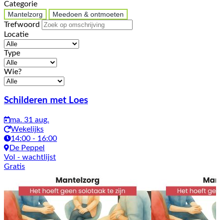
Categorie
Mantelzorg
Meedoen & ontmoeten
Trefwoord
Locatie
Type
Wie?
Activiteiten
Schilderen met Loes
ma. 31 aug.
Wekelijks
14:00 - 16:00
De Peppel
Vol
- wachtlijst
Gratis