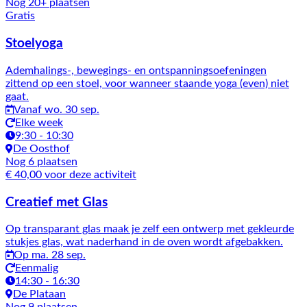
Nog 20+ plaatsen
Gratis
Stoelyoga
Ademhalings-, bewegings- en ontspanningsoefeningen
zittend op een stoel, voor wanneer staande yoga (even) niet
gaat.
Vanaf wo. 30 sep.
Elke week
9:30 - 10:30
De Oosthof
Nog 6 plaatsen
€ 40,00 voor deze activiteit
Creatief met Glas
Op transparant glas maak je zelf een ontwerp met gekleurde
stukjes glas, wat naderhand in de oven wordt afgebakken.
Op ma. 28 sep.
Eenmalig
14:30 - 16:30
De Plataan