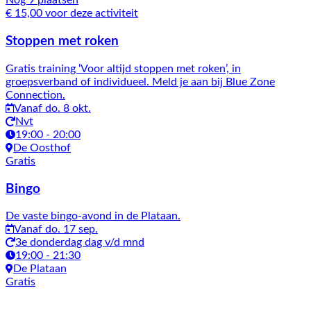
Nog 9 plaatsen
€ 15,00 voor deze activiteit
Stoppen met roken
Gratis training ‘Voor altijd stoppen met roken’, in
groepsverband of individueel. Meld je aan bij Blue Zone
Connection.
Vanaf do. 8 okt.
Nvt
19:00 - 20:00
De Oosthof
Gratis
Bingo
De vaste bingo-avond in de Plataan.
Vanaf do. 17 sep.
3e donderdag dag v/d mnd
19:00 - 21:30
De Plataan
Gratis