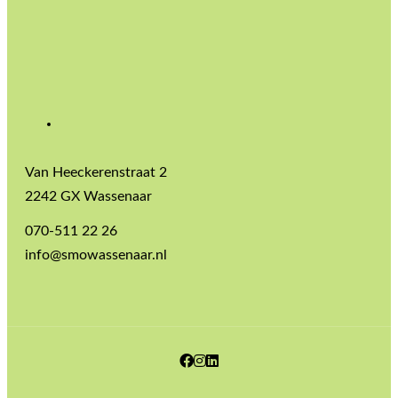
Van Heeckerenstraat 2
2242 GX Wassenaar
070-511 22 26
info@smowassenaar.nl
Facebook
Instagram
LinkedIn