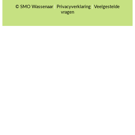
© SMO Wassenaar
|
Privacyverklaring
|
Veelgestelde
vragen