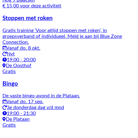
Nog 9 plaatsen
€ 15,00 voor deze activiteit
Stoppen met roken
Gratis training ‘Voor altijd stoppen met roken’, in
groepsverband of individueel. Meld je aan bij Blue Zone
Connection.
Vanaf do. 8 okt.
Nvt
19:00 - 20:00
De Oosthof
Gratis
Bingo
De vaste bingo-avond in de Plataan.
Vanaf do. 17 sep.
3e donderdag dag v/d mnd
19:00 - 21:30
De Plataan
Gratis