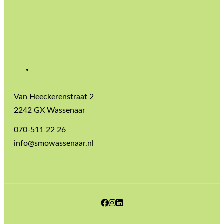
Van Heeckerenstraat 2
2242 GX Wassenaar
070-511 22 26
info@smowassenaar.nl
Facebook
Instagram
LinkedIn