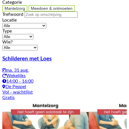
Categorie
Mantelzorg
Meedoen & ontmoeten
Trefwoord
Locatie
Type
Wie?
Activiteiten
Schilderen met Loes
ma. 31 aug.
Wekelijks
14:00 - 16:00
De Peppel
Vol
- wachtlijst
Gratis