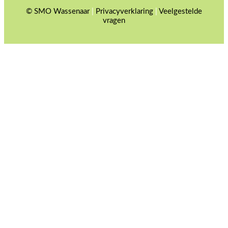
© SMO Wassenaar
|
Privacyverklaring
|
Veelgestelde
vragen