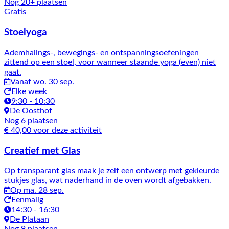
Nog 20+ plaatsen
Gratis
Stoelyoga
Ademhalings-, bewegings- en ontspanningsoefeningen
zittend op een stoel, voor wanneer staande yoga (even) niet
gaat.
Vanaf wo. 30 sep.
Elke week
9:30 - 10:30
De Oosthof
Nog 6 plaatsen
€ 40,00 voor deze activiteit
Creatief met Glas
Op transparant glas maak je zelf een ontwerp met gekleurde
stukjes glas, wat naderhand in de oven wordt afgebakken.
Op ma. 28 sep.
Eenmalig
14:30 - 16:30
De Plataan