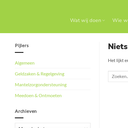
Ga
naar
inhoud
Wat wij doen
Wie we
Niet
Pijlers
Het lijkt 
Algemeen
Geldzaken & Regelgeving
Mantelzorgondersteuning
Meedoen & Ontmoeten
Archieven
Archieven