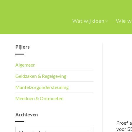
Ga
naar
inhoud
Wat wij doen
Wie we
Pijlers
Algemeen
Geldzaken & Regelgeving
Mantelzorgondersteuning
Meedoen & Ontmoeten
Archieven
Proef a
voor 5
Archieven