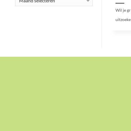
Wil je g
uitzoeke