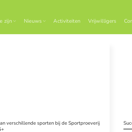
 zijn
Nieuws
Activiteiten
Vrijwilligers
Con
an verschillende sporten bij de Sportproeverij
Suc
5+