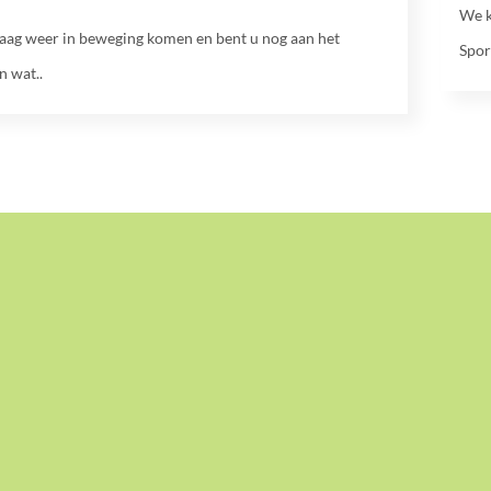
We k
raag weer in beweging komen en bent u nog aan het
Spor
n wat..