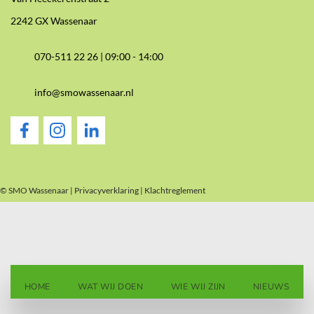
2242 GX Wassenaar
070-511 22 26 |
09:00 - 14:00
info@smowassenaar.nl
© SMO Wassenaar |
Privacyverklaring
|
Klachtreglement
HOME
WAT WIJ DOEN
WIE WIJ ZIJN
NIEUWS