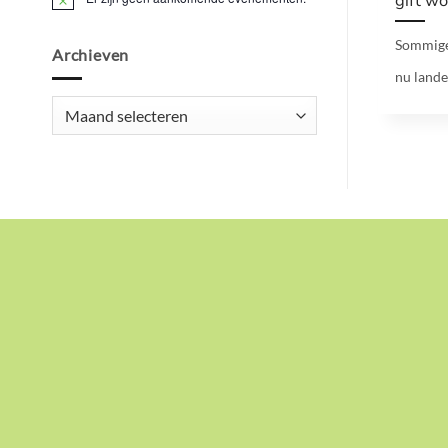
gift w
Bericht
Sommige
Archieven
nu lande
Archieven