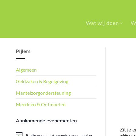
Ga
naar
inhoud
Wat wij doen
Wi
Pijlers
Algemeen
Geldzaken & Regelgeving
Mantelzorgondersteuning
Meedoen & Ontmoeten
Aankomende evenementen
Zit je 
Er zijn geen aankomende evenementen.