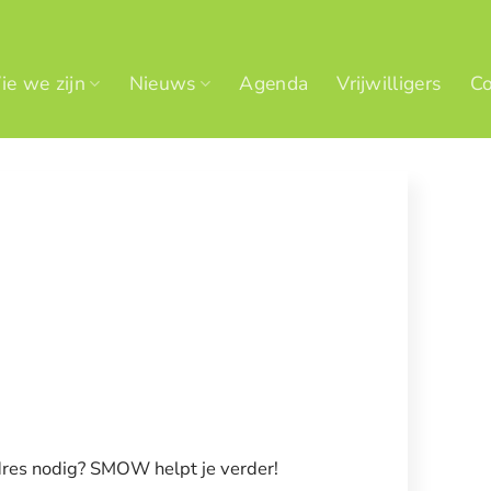
e we zijn
Nieuws
Agenda
Vrijwilligers
Co
dres nodig? SMOW helpt je verder!