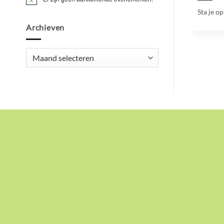
Bericht
Sta je op
Archieven
Archieven