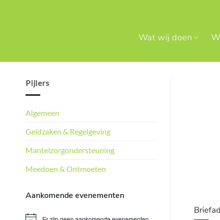
Ga
naar
inhoud
Wat wij doen
Wi
Pijlers
Algemeen
Geldzaken & Regelgeving
Mantelzorgondersteuning
Meedoen & Ontmoeten
Aankomende evenementen
Briefa
Er zijn geen aankomende evenementen.