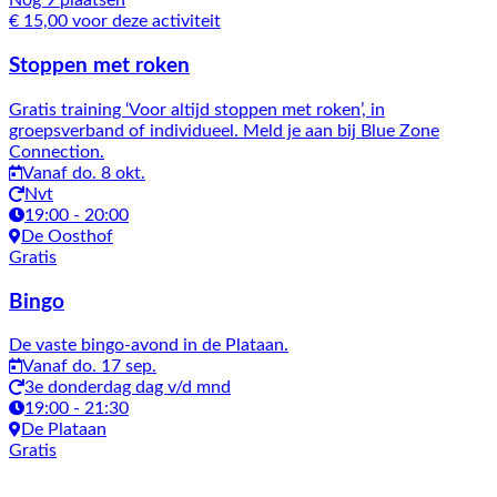
Nog 9 plaatsen
€ 15,00 voor deze activiteit
Stoppen met roken
Gratis training ‘Voor altijd stoppen met roken’, in
groepsverband of individueel. Meld je aan bij Blue Zone
Connection.
Vanaf do. 8 okt.
Nvt
19:00 - 20:00
De Oosthof
Gratis
Bingo
De vaste bingo-avond in de Plataan.
Vanaf do. 17 sep.
3e donderdag dag v/d mnd
19:00 - 21:30
De Plataan
Gratis