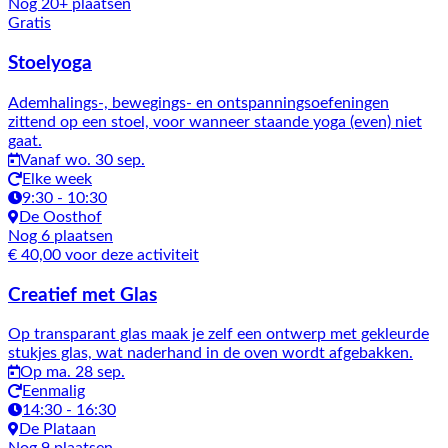
Nog 20+ plaatsen
Gratis
Stoelyoga
Ademhalings-, bewegings- en ontspanningsoefeningen
zittend op een stoel, voor wanneer staande yoga (even) niet
gaat.
Vanaf wo. 30 sep.
Elke week
9:30 - 10:30
De Oosthof
Nog 6 plaatsen
€ 40,00 voor deze activiteit
Creatief met Glas
Op transparant glas maak je zelf een ontwerp met gekleurde
stukjes glas, wat naderhand in de oven wordt afgebakken.
Op ma. 28 sep.
Eenmalig
14:30 - 16:30
De Plataan