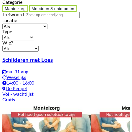
Categorie
Mantelzorg
Meedoen & ontmoeten
Trefwoord
Locatie
Type
Wie?
Activiteiten
Schilderen met Loes
ma. 31 aug.
Wekelijks
14:00 - 16:00
De Peppel
Vol
- wachtlijst
Gratis