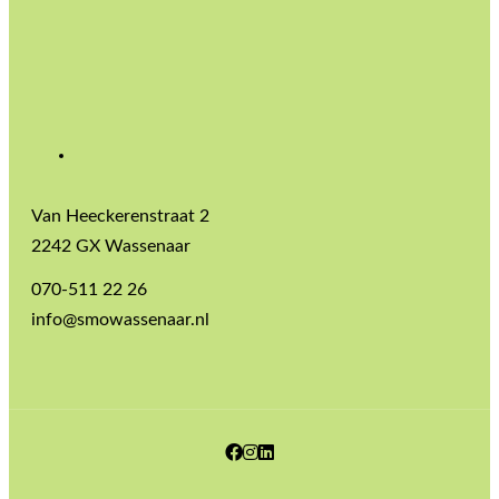
Van Heeckerenstraat 2
2242 GX Wassenaar
070-511 22 26
info@smowassenaar.nl
Facebook
Instagram
LinkedIn