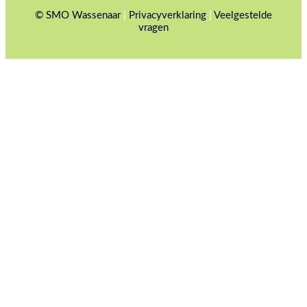
© SMO Wassenaar
|
Privacyverklaring
|
Veelgestelde
vragen