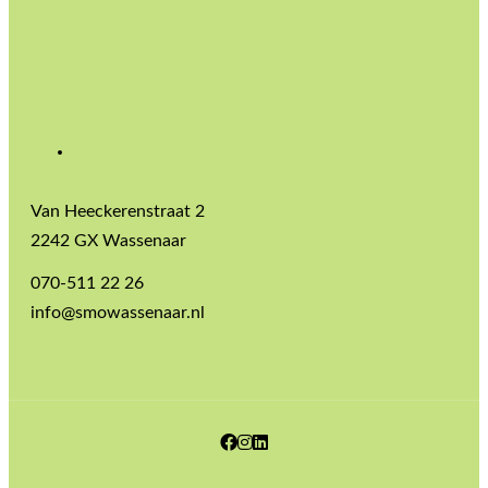
Van Heeckerenstraat 2
2242 GX Wassenaar
070-511 22 26
info@smowassenaar.nl
Facebook
Instagram
LinkedIn