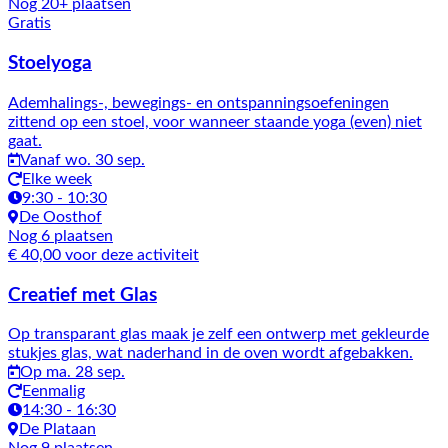
Nog 20+ plaatsen
Gratis
Stoelyoga
Ademhalings-, bewegings- en ontspanningsoefeningen
zittend op een stoel, voor wanneer staande yoga (even) niet
gaat.
Vanaf wo. 30 sep.
Elke week
9:30 - 10:30
De Oosthof
Nog 6 plaatsen
€ 40,00 voor deze activiteit
Creatief met Glas
Op transparant glas maak je zelf een ontwerp met gekleurde
stukjes glas, wat naderhand in de oven wordt afgebakken.
Op ma. 28 sep.
Eenmalig
14:30 - 16:30
De Plataan