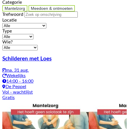
Categorie
Mantelzorg
Meedoen & ontmoeten
Trefwoord
Locatie
Type
Wie?
Activiteiten
Schilderen met Loes
ma. 31 aug.
Wekelijks
14:00 - 16:00
De Peppel
Vol
- wachtlijst
Gratis