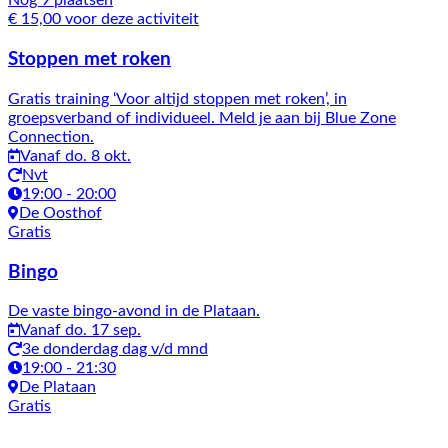
Nog 9 plaatsen
€ 15,00 voor deze activiteit
Stoppen met roken
Gratis training ‘Voor altijd stoppen met roken’, in
groepsverband of individueel. Meld je aan bij Blue Zone
Connection.
Vanaf do. 8 okt.
Nvt
19:00 - 20:00
De Oosthof
Gratis
Bingo
De vaste bingo-avond in de Plataan.
Vanaf do. 17 sep.
3e donderdag dag v/d mnd
19:00 - 21:30
De Plataan
Gratis