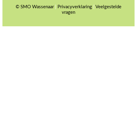
© SMO Wassenaar
|
Privacyverklaring
|
Veelgestelde
vragen