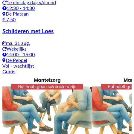
1e dinsdag dag v/d mnd
12:30 - 14:30
De Plataan
€ 7,50
Schilderen met Loes
ma. 31 aug.
Wekelijks
14:00 - 16:00
De Peppel
Vol
- wachtlijst
Gratis