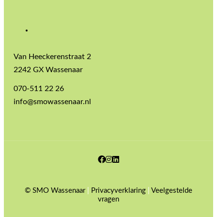
Van Heeckerenstraat 2
2242 GX Wassenaar
070-511 22 26
info@smowassenaar.nl
Facebook
Instagram
LinkedIn
© SMO Wassenaar
|
Privacyverklaring
|
Veelgestelde
vragen