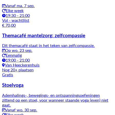
Vanaf ma. 7 sep.
Elke week
19:30 - 21:00
Vol
- wachtlijst
€ 70,00
Themacafé mantelzorg: zelfcompassie
Dit themacafé staat in het teken van zelfcompassie.
Op wo. 23 sep.
Eenmalig
19:00 - 21:00
Van Heeckerenhuis
Nog 20+ plaatsen
Gratis
Stoelyoga
Ademhalings-, bewegings- en ontspanningsoefeningen
zittend op een stoel, voor wanneer staande yoga (even) niet
gaat.
Vanaf wo. 30 sep.
Elke week