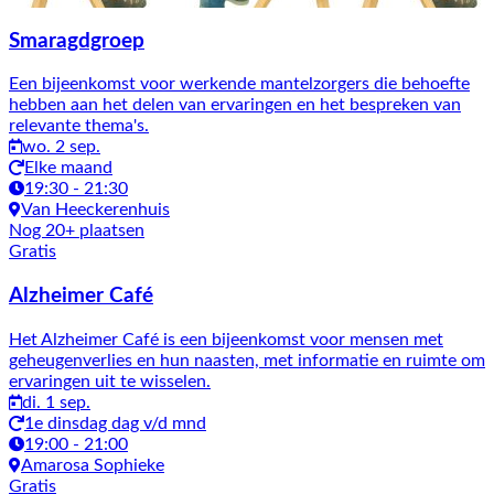
Smaragdgroep
Een bijeenkomst voor werkende mantelzorgers die behoefte
hebben aan het delen van ervaringen en het bespreken van
relevante thema's.
wo. 2 sep.
Elke maand
19:30 - 21:30
Van Heeckerenhuis
Nog 20+ plaatsen
Gratis
Alzheimer Café
Het Alzheimer Café is een bijeenkomst voor mensen met
geheugenverlies en hun naasten, met informatie en ruimte om
ervaringen uit te wisselen.
di. 1 sep.
1e dinsdag dag v/d mnd
19:00 - 21:00
Amarosa Sophieke
Gratis