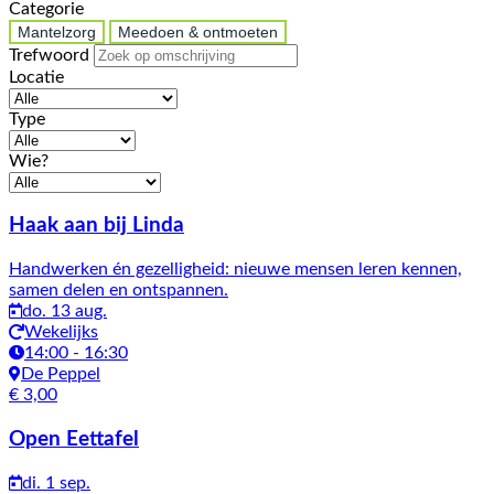
Categorie
Mantelzorg
Meedoen & ontmoeten
Trefwoord
Locatie
Type
Wie?
Activiteiten
Haak aan bij Linda
Handwerken én gezelligheid: nieuwe mensen leren kennen,
samen delen en ontspannen.
do. 13 aug.
Wekelijks
14:00 - 16:30
De Peppel
€ 3,00
Open Eettafel
di. 1 sep.