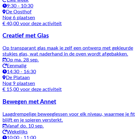
9:30 - 10:30
De Oosthof
Nog 6 plaatsen
€ 40,00 voor deze activiteit
Creatief met Glas
Op transparant glas maak je zelf een ontwerp met gekleurde
stukjes glas, wat naderhand in de oven wordt afgebakken.
Op ma. 28 sep.
Eenmalig
14:30 - 16:30
De Plataan
Nog 9 plaatsen
€ 15,00 voor deze activiteit
Bewegen met Annet
Laagdrempelige beweeglessen voor elk niveau, waarmee je fit
blijft en je spieren versterkt.
Vanaf do. 10 sep.
Wekelijks
10:00 - 11:00