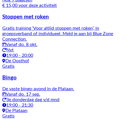
Nog 9 plaatsen
€ 15,00 voor deze activiteit
Stoppen met roken
Gratis training ‘Voor altijd stoppen met roken’, in
groepsverband of individueel. Meld je aan bij Blue Zone
Connection.
Vanaf do. 8 okt.
Nvt
19:00 - 20:00
De Oosthof
Gratis
Bingo
De vaste bingo-avond in de Plataan.
Vanaf do. 17 sep.
3e donderdag dag v/d mnd
19:00 - 21:30
De Plataan
Gratis