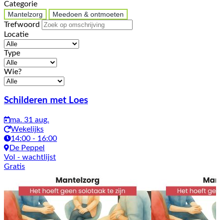
Categorie
Mantelzorg
Meedoen & ontmoeten
Trefwoord
Locatie
Type
Wie?
Activiteiten
Schilderen met Loes
ma. 31 aug.
Wekelijks
14:00 - 16:00
De Peppel
Vol
- wachtlijst
Gratis