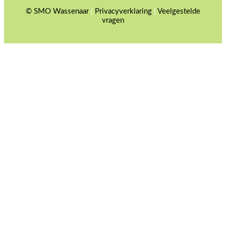
© SMO Wassenaar
|
Privacyverklaring
|
Veelgestelde
vragen