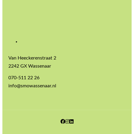
Van Heeckerenstraat 2
2242 GX Wassenaar
070-511 22 26
info@smowassenaar.nl
Facebook
Instagram
LinkedIn