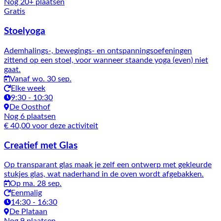
Nog 20+ plaatsen
Gratis
Stoelyoga
Ademhalings-, bewegings- en ontspanningsoefeningen
zittend op een stoel, voor wanneer staande yoga (even) niet
gaat.
Vanaf wo. 30 sep.
Elke week
9:30 - 10:30
De Oosthof
Nog 6 plaatsen
€ 40,00 voor deze activiteit
Creatief met Glas
Op transparant glas maak je zelf een ontwerp met gekleurde
stukjes glas, wat naderhand in de oven wordt afgebakken.
Op ma. 28 sep.
Eenmalig
14:30 - 16:30
De Plataan