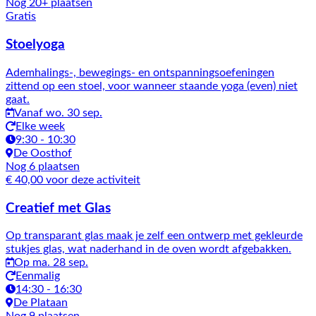
Nog 20+ plaatsen
Gratis
Stoelyoga
Ademhalings-, bewegings- en ontspanningsoefeningen
zittend op een stoel, voor wanneer staande yoga (even) niet
gaat.
Vanaf wo. 30 sep.
Elke week
9:30 - 10:30
De Oosthof
Nog 6 plaatsen
€ 40,00 voor deze activiteit
Creatief met Glas
Op transparant glas maak je zelf een ontwerp met gekleurde
stukjes glas, wat naderhand in de oven wordt afgebakken.
Op ma. 28 sep.
Eenmalig
14:30 - 16:30
De Plataan