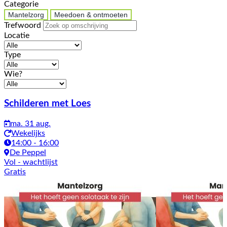
Categorie
Mantelzorg
Meedoen & ontmoeten
Trefwoord
Locatie
Type
Wie?
Activiteiten
Schilderen met Loes
ma. 31 aug.
Wekelijks
14:00 - 16:00
De Peppel
Vol
- wachtlijst
Gratis