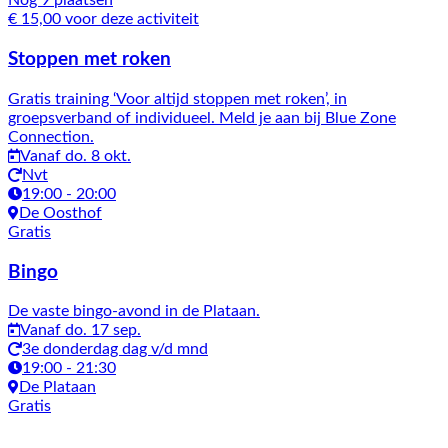
Nog 9 plaatsen
€ 15,00 voor deze activiteit
Stoppen met roken
Gratis training ‘Voor altijd stoppen met roken’, in
groepsverband of individueel. Meld je aan bij Blue Zone
Connection.
Vanaf do. 8 okt.
Nvt
19:00 - 20:00
De Oosthof
Gratis
Bingo
De vaste bingo-avond in de Plataan.
Vanaf do. 17 sep.
3e donderdag dag v/d mnd
19:00 - 21:30
De Plataan
Gratis