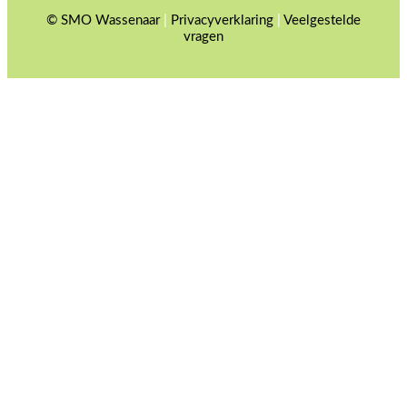
© SMO Wassenaar
|
Privacyverklaring
|
Veelgestelde
vragen