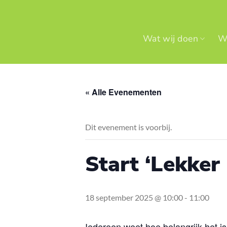
Ga
naar
inhoud
Wat wij doen
Wi
« Alle Evenementen
Dit evenement is voorbij.
Start ‘Lekker
18 september 2025 @ 10:00
-
11:00
Iedereen weet hoe belangrijk het i