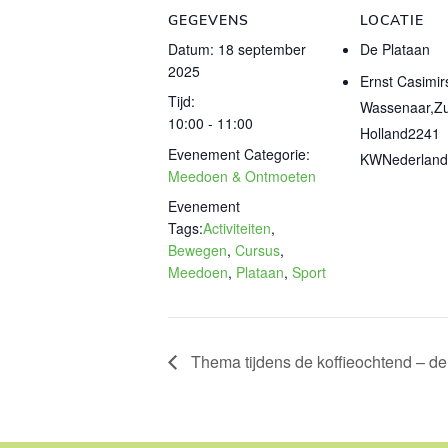
GEGEVENS
LOCATIE
Datum:
18 september
De Plataan
2025
Ernst Casimir
Tijd:
Wassenaar
,
Zu
10:00 - 11:00
Holland
2241
Evenement Categorie:
KW
Nederland
Meedoen & Ontmoeten
Evenement
Tags:
Activiteiten
,
Bewegen
,
Cursus
,
Meedoen
,
Plataan
,
Sport
Thema tijdens de koffieochtend – de