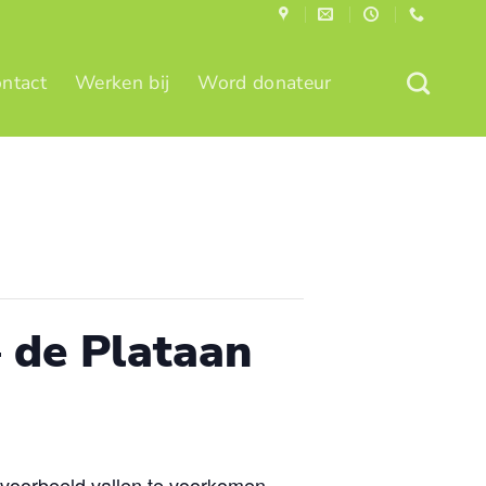
ntact
Werken bij
Word donateur
 de Plataan
ijvoorbeeld vallen te voorkomen.