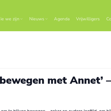
e we zijn
Nieuws
Agenda
Vrijwilligers
Co
 bewegen met Annet’ –
s om te blijven bewegen – zeker op oudere leeftijd, om b