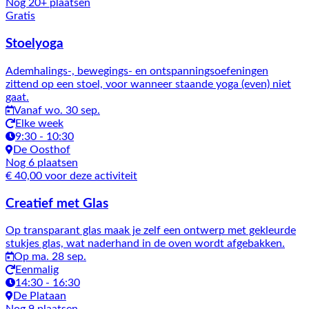
Nog 20+ plaatsen
Gratis
Stoelyoga
Ademhalings-, bewegings- en ontspanningsoefeningen
zittend op een stoel, voor wanneer staande yoga (even) niet
gaat.
Vanaf wo. 30 sep.
Elke week
9:30 - 10:30
De Oosthof
Nog 6 plaatsen
€ 40,00 voor deze activiteit
Creatief met Glas
Op transparant glas maak je zelf een ontwerp met gekleurde
stukjes glas, wat naderhand in de oven wordt afgebakken.
Op ma. 28 sep.
Eenmalig
14:30 - 16:30
De Plataan