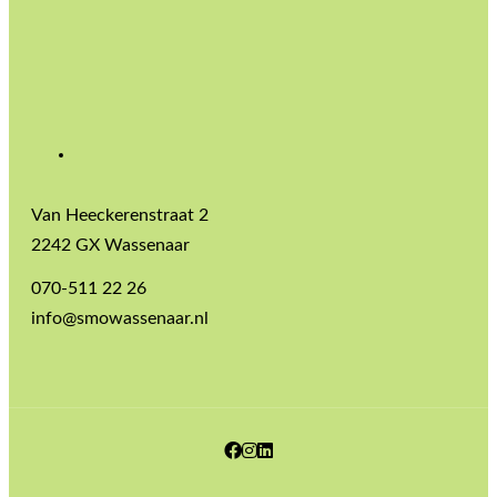
Van Heeckerenstraat 2
2242 GX Wassenaar
070-511 22 26
info@smowassenaar.nl
Facebook
Instagram
LinkedIn