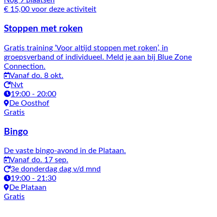
Nog 9 plaatsen
€ 15,00 voor deze activiteit
Stoppen met roken
Gratis training ‘Voor altijd stoppen met roken’, in
groepsverband of individueel. Meld je aan bij Blue Zone
Connection.
Vanaf do. 8 okt.
Nvt
19:00 - 20:00
De Oosthof
Gratis
Bingo
De vaste bingo-avond in de Plataan.
Vanaf do. 17 sep.
3e donderdag dag v/d mnd
19:00 - 21:30
De Plataan
Gratis