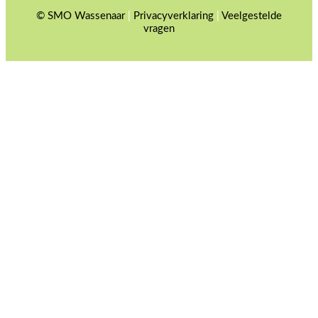
© SMO Wassenaar
|
Privacyverklaring
|
Veelgestelde
vragen