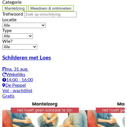
Categorie
Mantelzorg
Meedoen & ontmoeten
Trefwoord
Locatie
Type
Wie?
Activiteiten
Schilderen met Loes
ma. 31 aug.
Wekelijks
14:00 - 16:00
De Peppel
Vol
- wachtlijst
Gratis