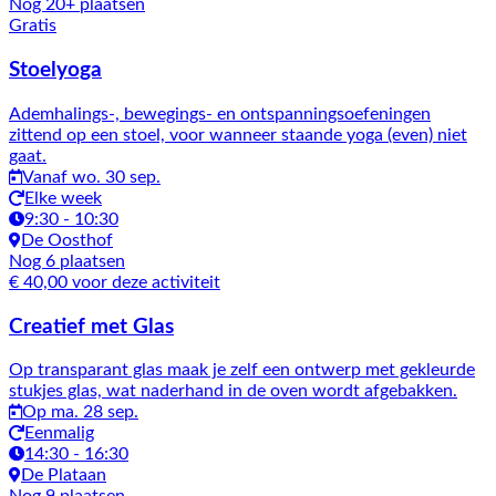
Nog 20+ plaatsen
Gratis
Stoelyoga
Ademhalings-, bewegings- en ontspanningsoefeningen
zittend op een stoel, voor wanneer staande yoga (even) niet
gaat.
Vanaf wo. 30 sep.
Elke week
9:30 - 10:30
De Oosthof
Nog 6 plaatsen
€ 40,00 voor deze activiteit
Creatief met Glas
Op transparant glas maak je zelf een ontwerp met gekleurde
stukjes glas, wat naderhand in de oven wordt afgebakken.
Op ma. 28 sep.
Eenmalig
14:30 - 16:30
De Plataan