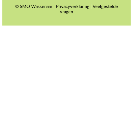
© SMO Wassenaar
|
Privacyverklaring
|
Veelgestelde
vragen