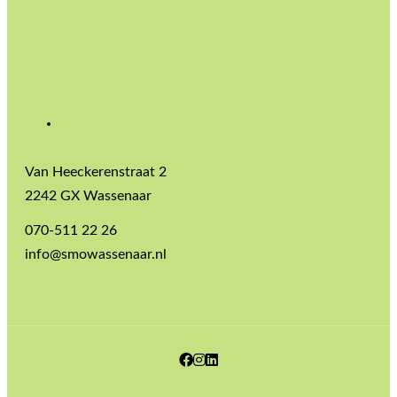
Van Heeckerenstraat 2
2242 GX Wassenaar
070-511 22 26
info@smowassenaar.nl
Facebook
Instagram
LinkedIn