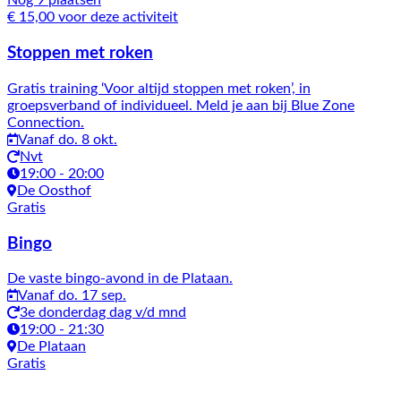
Nog 9 plaatsen
€ 15,00 voor deze activiteit
Stoppen met roken
Gratis training ‘Voor altijd stoppen met roken’, in
groepsverband of individueel. Meld je aan bij Blue Zone
Connection.
Vanaf do. 8 okt.
Nvt
19:00 - 20:00
De Oosthof
Gratis
Bingo
De vaste bingo-avond in de Plataan.
Vanaf do. 17 sep.
3e donderdag dag v/d mnd
19:00 - 21:30
De Plataan
Gratis