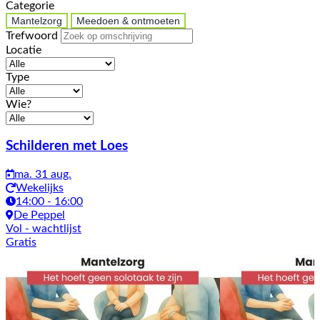
Categorie
Mantelzorg
Meedoen & ontmoeten
Trefwoord
Locatie
Type
Wie?
Activiteiten
Schilderen met Loes
ma. 31 aug.
Wekelijks
14:00 - 16:00
De Peppel
Vol
- wachtlijst
Gratis