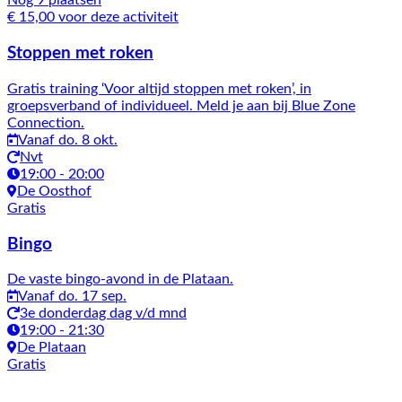
Nog 9 plaatsen
€ 15,00 voor deze activiteit
Stoppen met roken
Gratis training ‘Voor altijd stoppen met roken’, in
groepsverband of individueel. Meld je aan bij Blue Zone
Connection.
Vanaf do. 8 okt.
Nvt
19:00 - 20:00
De Oosthof
Gratis
Bingo
De vaste bingo-avond in de Plataan.
Vanaf do. 17 sep.
3e donderdag dag v/d mnd
19:00 - 21:30
De Plataan
Gratis