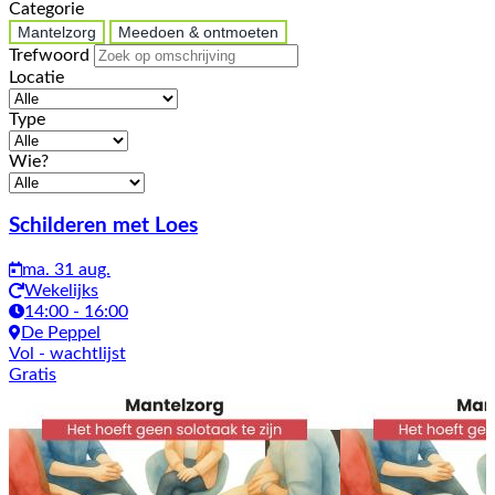
Categorie
Mantelzorg
Meedoen & ontmoeten
Trefwoord
Locatie
Type
Wie?
Activiteiten
Schilderen met Loes
ma. 31 aug.
Wekelijks
14:00 - 16:00
De Peppel
Vol
- wachtlijst
Gratis