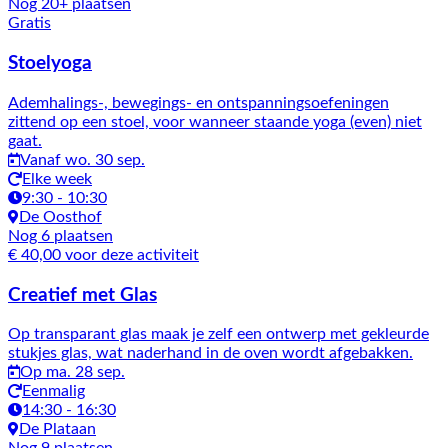
Nog 20+ plaatsen
Gratis
Stoelyoga
Ademhalings-, bewegings- en ontspanningsoefeningen
zittend op een stoel, voor wanneer staande yoga (even) niet
gaat.
Vanaf wo. 30 sep.
Elke week
9:30 - 10:30
De Oosthof
Nog 6 plaatsen
€ 40,00 voor deze activiteit
Creatief met Glas
Op transparant glas maak je zelf een ontwerp met gekleurde
stukjes glas, wat naderhand in de oven wordt afgebakken.
Op ma. 28 sep.
Eenmalig
14:30 - 16:30
De Plataan