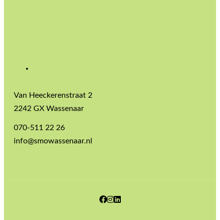
Van Heeckerenstraat 2
2242 GX Wassenaar
070-511 22 26
info@smowassenaar.nl
Facebook
Instagram
LinkedIn