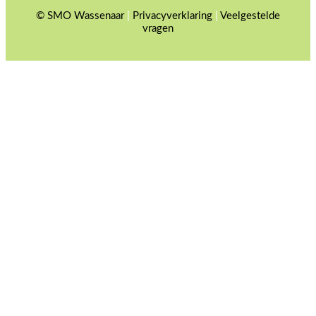
© SMO Wassenaar
|
Privacyverklaring
|
Veelgestelde
vragen