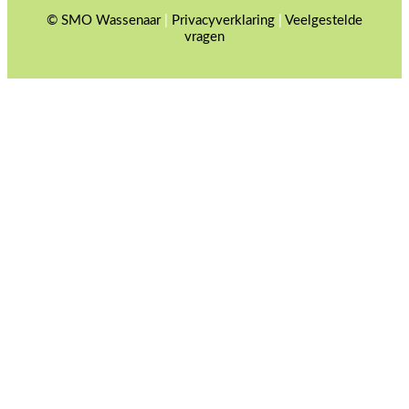
© SMO Wassenaar
|
Privacyverklaring
|
Veelgestelde
vragen