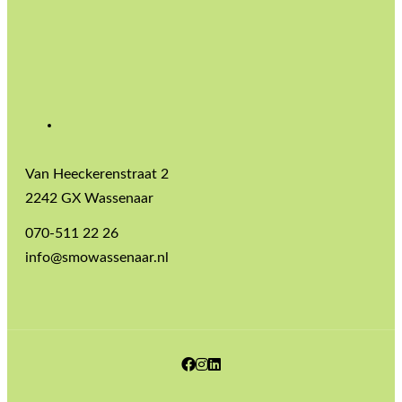
Van Heeckerenstraat 2
2242 GX Wassenaar
070-511 22 26
info@smowassenaar.nl
Facebook
Instagram
LinkedIn