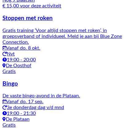
Nog 9 plaatsen
€ 15,00 voor deze activiteit
Stoppen met roken
Gratis training ‘Voor altijd stoppen met roken’, in
groepsverband of individueel. Meld je aan bij Blue Zone
Connection.
Vanaf do. 8 okt.
Nvt
19:00 - 20:00
De Oosthof
Gratis
Bingo
De vaste bingo-avond in de Plataan.
Vanaf do. 17 sep.
3e donderdag dag v/d mnd
19:00 - 21:30
De Plataan
Gratis