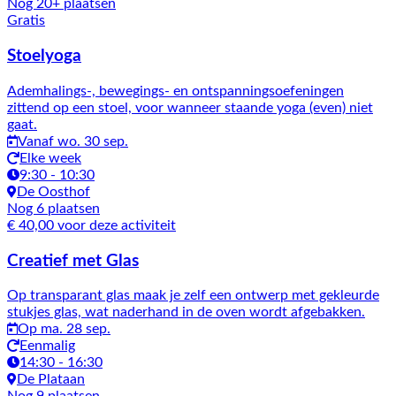
Nog 20+ plaatsen
Gratis
Stoelyoga
Ademhalings-, bewegings- en ontspanningsoefeningen
zittend op een stoel, voor wanneer staande yoga (even) niet
gaat.
Vanaf wo. 30 sep.
Elke week
9:30 - 10:30
De Oosthof
Nog 6 plaatsen
€ 40,00 voor deze activiteit
Creatief met Glas
Op transparant glas maak je zelf een ontwerp met gekleurde
stukjes glas, wat naderhand in de oven wordt afgebakken.
Op ma. 28 sep.
Eenmalig
14:30 - 16:30
De Plataan