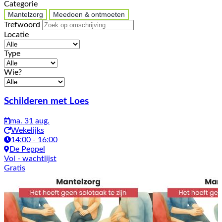
Categorie
Mantelzorg
Meedoen & ontmoeten
Trefwoord
Locatie
Type
Wie?
Activiteiten
Schilderen met Loes
ma. 31 aug.
Wekelijks
14:00 - 16:00
De Peppel
Vol
- wachtlijst
Gratis