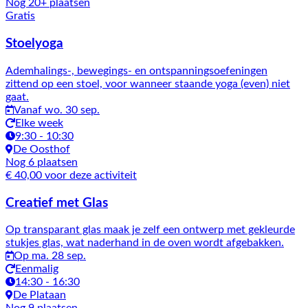
Nog 20+ plaatsen
Gratis
Stoelyoga
Ademhalings-, bewegings- en ontspanningsoefeningen
zittend op een stoel, voor wanneer staande yoga (even) niet
gaat.
Vanaf wo. 30 sep.
Elke week
9:30 - 10:30
De Oosthof
Nog 6 plaatsen
€ 40,00 voor deze activiteit
Creatief met Glas
Op transparant glas maak je zelf een ontwerp met gekleurde
stukjes glas, wat naderhand in de oven wordt afgebakken.
Op ma. 28 sep.
Eenmalig
14:30 - 16:30
De Plataan