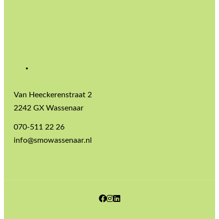
Van Heeckerenstraat 2
2242 GX Wassenaar
070-511 22 26
info@smowassenaar.nl
Facebook
Instagram
LinkedIn