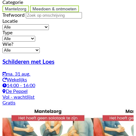
Categorie
Mantelzorg
Meedoen & ontmoeten
Trefwoord
Locatie
Type
Wie?
Activiteiten
Schilderen met Loes
ma. 31 aug.
Wekelijks
14:00 - 16:00
De Peppel
Vol
- wachtlijst
Gratis