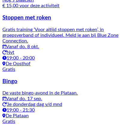
Nog 9 plaatsen
€ 15,00 voor deze activiteit
Stoppen met roken
Gratis training ‘Voor altijd stoppen met roken’, in
groepsverband of individueel. Meld je aan bij Blue Zone
Connection.
Vanaf do. 8 okt.
Nvt
19:00 - 20:00
De Oosthof
Gratis
Bingo
De vaste bingo-avond in de Plataan.
Vanaf do. 17 sep.
3e donderdag dag v/d mnd
19:00 - 21:30
De Plataan
Gratis