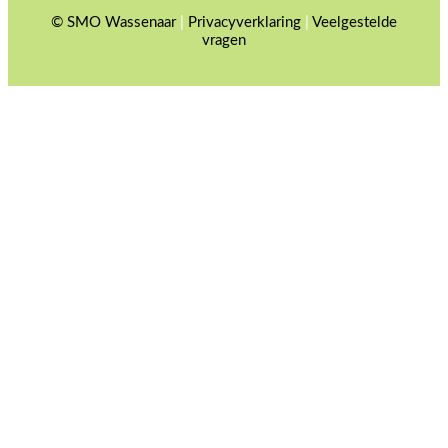
© SMO Wassenaar
|
Privacyverklaring
|
Veelgestelde
vragen