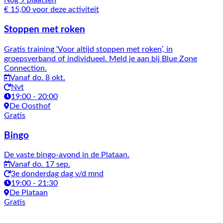
Nog 9 plaatsen
€ 15,00 voor deze activiteit
Stoppen met roken
Gratis training ‘Voor altijd stoppen met roken’, in
groepsverband of individueel. Meld je aan bij Blue Zone
Connection.
Vanaf do. 8 okt.
Nvt
19:00 - 20:00
De Oosthof
Gratis
Bingo
De vaste bingo-avond in de Plataan.
Vanaf do. 17 sep.
3e donderdag dag v/d mnd
19:00 - 21:30
De Plataan
Gratis