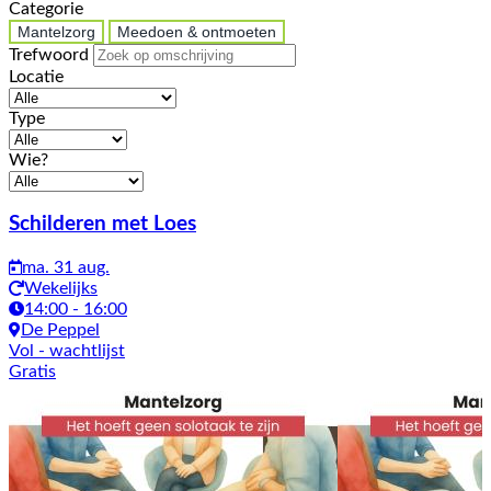
Categorie
Mantelzorg
Meedoen & ontmoeten
Trefwoord
Locatie
Type
Wie?
Activiteiten
Schilderen met Loes
ma. 31 aug.
Wekelijks
14:00 - 16:00
De Peppel
Vol
- wachtlijst
Gratis