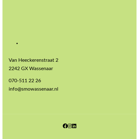
Van Heeckerenstraat 2
2242 GX Wassenaar
070-511 22 26
info@smowassenaar.nl
Facebook
Instagram
LinkedIn