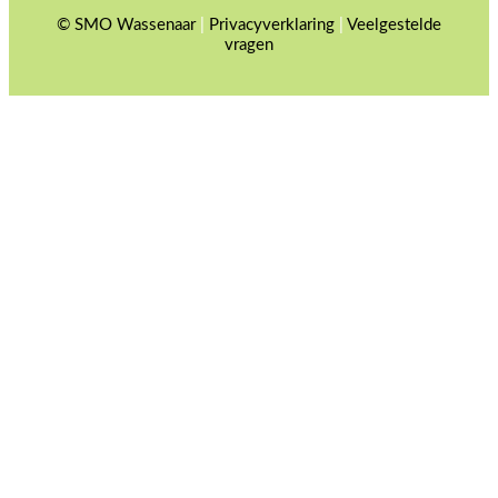
© SMO Wassenaar
|
Privacyverklaring
|
Veelgestelde
vragen