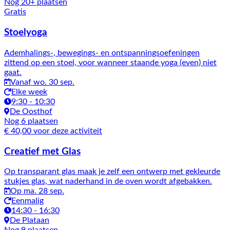
Nog 20+ plaatsen
Gratis
Stoelyoga
Ademhalings-, bewegings- en ontspanningsoefeningen
zittend op een stoel, voor wanneer staande yoga (even) niet
gaat.
Vanaf wo. 30 sep.
Elke week
9:30 - 10:30
De Oosthof
Nog 6 plaatsen
€ 40,00 voor deze activiteit
Creatief met Glas
Op transparant glas maak je zelf een ontwerp met gekleurde
stukjes glas, wat naderhand in de oven wordt afgebakken.
Op ma. 28 sep.
Eenmalig
14:30 - 16:30
De Plataan