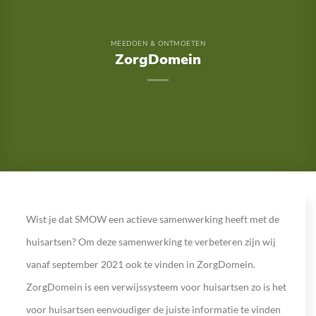
MEEDOEN & ONTMOETEN
ZorgDomein
Wist je dat SMOW een actieve samenwerking heeft met de
huisartsen? Om deze samenwerking te verbeteren zijn wij
vanaf september 2021 ook te vinden in ZorgDomein.
ZorgDomein is een verwijssysteem voor huisartsen zo is het
voor huisartsen eenvoudiger de juiste informatie te vinden