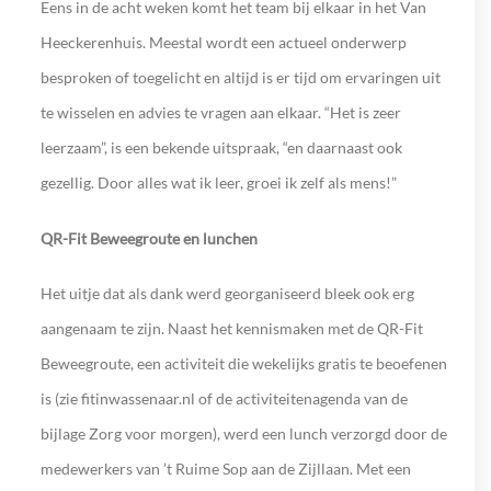
Eens in de acht weken komt het team bij elkaar in het Van
Heeckerenhuis. Meestal wordt een actueel onderwerp
besproken of toegelicht en altijd is er tijd om ervaringen uit
te wisselen en advies te vragen aan elkaar. “Het is zeer
leerzaam”, is een bekende uitspraak, “en daarnaast ook
gezellig. Door alles wat ik leer, groei ik zelf als mens!”
QR-Fit Beweegroute en lunchen
Het uitje dat als dank werd georganiseerd bleek ook erg
aangenaam te zijn. Naast het kennismaken met de QR-Fit
Beweegroute, een activiteit die wekelijks gratis te beoefenen
is (zie fitinwassenaar.nl of de activiteitenagenda van de
bijlage Zorg voor morgen), werd een lunch verzorgd door de
medewerkers van ’t Ruime Sop aan de Zijllaan. Met een