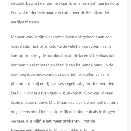
betaald, bewijst de familie waar ik nu al een half jaartje kom.
Een wat ouder echtpaar van ruim over de 80, bijzonder
aardige mensen.
Meneer was in zijn werkzame leven ook gehecht aan een
goede administratie, getuige de vele hangmappen in zijn
kantoor met nog de autokosten uit de jaren 90. Helaas lukt
het hem nu niet meer, en bied ik een helpende hand. In de
beginperiode betekende dat ook het herstellen van zijn
pincodes die hij en zijn vrouw regelmatig foutief invulden.
De PUK-codes gaven gelukkig uitkomst. Ook was ik vaak
bezig om een nieuwe DigiD aan te vragen, want ook dat ging
nogal eens mis. Het is natuurlijk ook niet leuk als je dingen
vergeet,
dus blijf je het maar proberen…. tot de
toegang geblokkeerd is
. Maar gelukkig is het nu