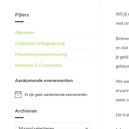
Wil jij
Pijlers
met on
Algemeen
Brieve
Geldzaken & Regelgeving
en dat 
Mantelzorgondersteuning
je gel
Meedoen & Ontmoeten
gebeur
Aankomende evenementen
We wet
ervari
Er zijn geen aankomende evenementen.
Bericht
weer co
Archieven
De tra
Archieven