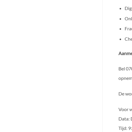
Dig
Onl
Fra
Che
Aanmel
Bel 07
opnem
De wo
Voor w
Data: 
Tijd: 