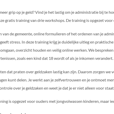
 meer grip op je geld? Vind je het lastig om je administratie bij te 
ze gratis training van drie workshops. De training is opgezet vo
n van de gemeente, online formulieren of het ordenen van je admini
geeft stress. In deze training krijg je duidelijke uitleg en praktisc
d omgaan, overzicht houden en veilig online werken. We bespreken 
tenissen, zoals een kind dat 18 wordt of als je inkomen verandert. 
en dat praten over geldzaken lastig kan zijn. Daarom zorgen we voo
ngen kunt delen. Je werkt aan je zelfvertrouwen en je ontmoet men
ntrole over je geldzaken en weet je dat je er niet alleen voor staat
ining is opgezet voor ouders met jongvolwassen kinderen, maar ie