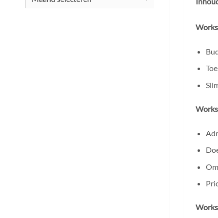
Inhoud
Worksh
Bud
Toe
Sli
Worksh
Adm
Doe
Omg
Pri
Worksh