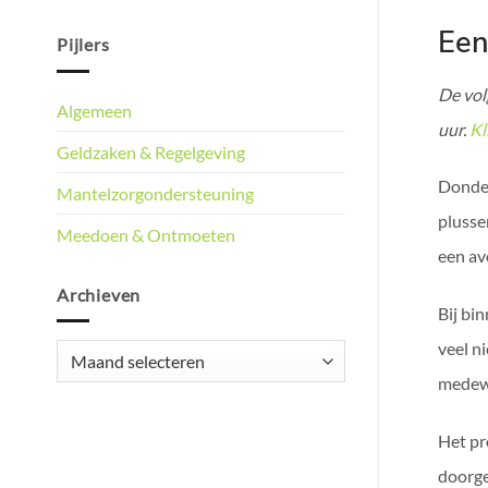
Een
Pijlers
De vol
Algemeen
uur.
Kl
Geldzaken & Regelgeving
Donder
Mantelzorgondersteuning
plusse
Meedoen & Ontmoeten
een av
Archieven
Bij bi
veel n
Archieven
medewe
Het pr
doorge