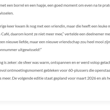
met een borrel en een hapje, een goed moment om even na te prate
wisselen.
rige keer kwam ik nog met een vriendin, maar die heeft een leuke m
s Café, daarom komt ze niet meer mee,” vertelde een deelnemer met
een nieuwe liefde, maar een nieuwe vriendschap zou heel mooi zijn. 
onnummer uitgewisseld!”
ng is zeker: de sfeer was warm, ontspannen en er werd volop gelac
vol ontmoetingsmoment gebleken voor 60-plussers die openstaan
ts meer. De volgende editie staat gepland voor maart 2026 en als het