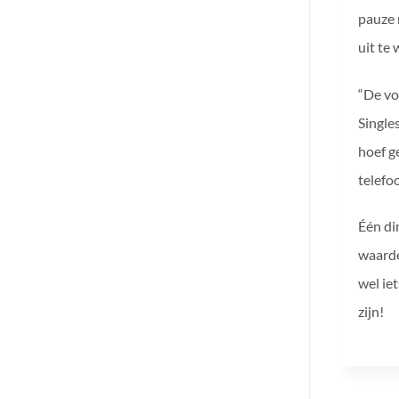
pauze 
uit te 
“De vo
Single
hoef g
telefo
Één di
waarde
wel ie
zijn!