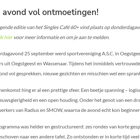
 avond vol ontmoetingen!
gende editie van het Singles Café 60+ vind plaats op donderdaga
ik hier
voor meer informatie en om je aan te melden.
dagavond 25 september werd sportvereniging A.S.C. in Oegstgee
rs uit Oegstgeest en Wassenaar. Tijdens het inmiddels vertrouw
ond vol gesprekken, nieuwe gezichten en misschien wel een spran
nnenkomst hing er al een prettige sfeer. Een beetje spanning – log
ieuwsgierigheid en een open houding. Onder het genot van een d
rkers van Radius en SMOW, waarna de avond echt kon beginnen
ogramma was helder en gestructureerd: zes rondes van korte gespr
schoven naar een andere tafel. Zo ontstonden er in korte tijd ve