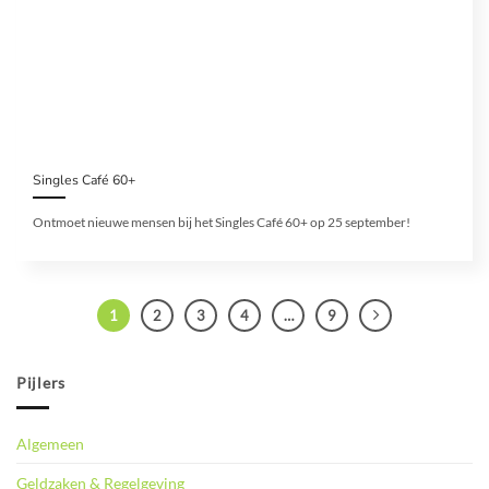
Singles Café 60+
Ontmoet nieuwe mensen bij het Singles Café 60+ op 25 september!
1
2
3
4
…
9
Pijlers
Algemeen
Geldzaken & Regelgeving