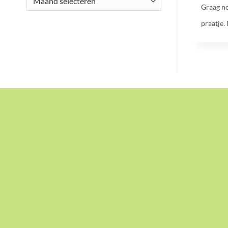
Graag no
praatje. 