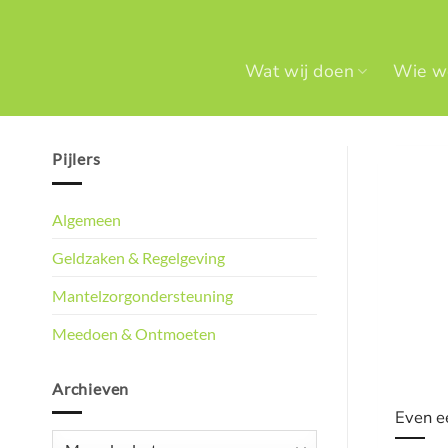
Ga
naar
inhoud
Wat wij doen
Wie we
Pijlers
Algemeen
Geldzaken & Regelgeving
Mantelzorgondersteuning
Meedoen & Ontmoeten
Archieven
Even e
Archieven