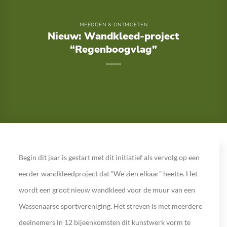
MEEDOEN & ONTMOETEN
Nieuw: Wandkleed-project
“Regenboogvlag”
Begin dit jaar is gestart met dit initiatief als vervolg op een
eerder wandkleedproject dat “We zien elkaar” heette. Het
wordt een groot nieuw wandkleed voor de muur van een
Wassenaarse sportvereniging. Het streven is met meerdere
deelnemers in 12 bijeenkomsten dit kunstwerk vorm te