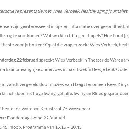
teractieve presentatie met Wies Verbeek, healthy aging journalist.
ensen zijn geïnteresseerd in tips en informatie over gezondheid, fit
lle rug te voorkomen? Wat werkt echt tegen rimpels? Hoe houd je j
t beste voor je botten? Op al die vragen zoekt Wies Verbeek, healt
nderdag 22 februari
spreekt Wies Verbeek in Theater de Warenar o
n na haar omvangrijke onderzoek in haar boek ’n Beetje Leuk Oud
nd wordt vergezeld door muziek van Haags fenomeen Kees Kingsiz
kt zich door het hoge Swing-gehalte. Swing en Blues gegarandeer
Theater de Warenar, Kerkstraat 75 Wassenaar
er:
Donderdag avond 22 februari
.45 inloop. Programma van 19.15 – 20.45