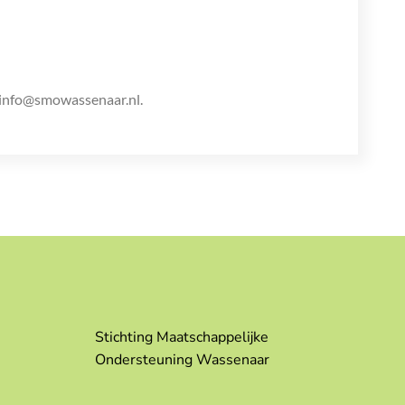
f info@smowassenaar.nl.
Stichting Maatschappelijke
Ondersteuning Wassenaar