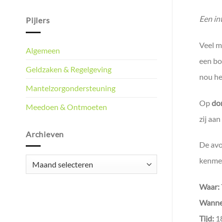
Een in
Pijlers
Veel m
Algemeen
een bo
Geldzaken & Regelgeving
nou he
Mantelzorgondersteuning
Op
do
Meedoen & Ontmoeten
zij aa
Archieven
De avo
Archieven
kenmer
Waar:
Wanne
Tijd:
18