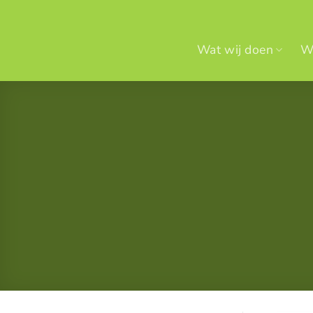
Ga
naar
inhoud
Wat wij doen
Wi