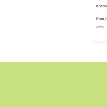
Koste
Kom je
Je kun